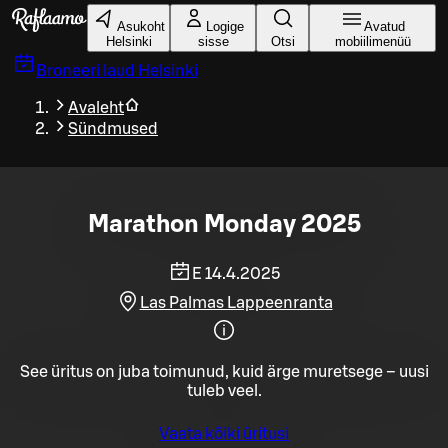
Liigu peamise sisu juurde
Asukoht
Logige
Avatud
Helsinki
sisse
Otsi
mobiilimenüü
Broneeri laud
Helsinki
Avaleht
Sündmused
Marathon Monday 2025
E 14.4.2025
Las Palmas Lappeenranta
See üritus on juba toimunud, kuid ärge muretsege – uusi
tuleb veel.
Vaata kõiki üritusi