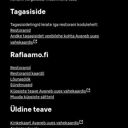
Tagasiside
Tagasisidelingid leiate iga restorani kodulehelt:
Restoranid
Andke tagasisidet veebilehe kohta
Avaneb uues
vahekaardis
Raflaamo.fi
Restoranid
Restoranid kaardil
Lõunasöök
Sündmused
Küpsiste teave
Avaneb uues vahekaardis
Muuda küpsiste sätteid
Üldine teave
Kinkekaart
Avaneb uues vahekaardis