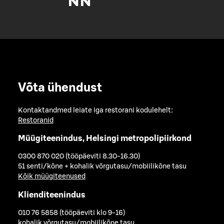
Võta ühendust
Kontaktandmed leiate iga restorani kodulehelt:
Restoranid
Müügiteenindus, Helsingi metropolipiirkond
0300 870 020 (tööpäeviti 8.30-16.30)
51 senti/kõne + kohalik võrgutasu/mobiilikõne tasu
Kõik müügiteenused
Klienditeenindus
010 76 5858 (tööpäeviti klo 9-16)
kohalik võrgutasu/mobiilikõne tasu