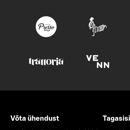
Võta ühendust
Tagasis