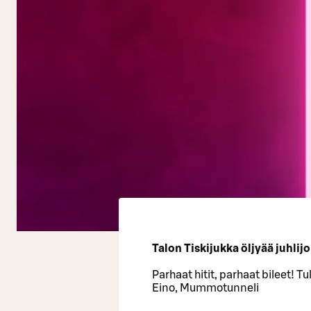
Talon Tiskijukka öljyää juhlij
Parhaat hitit, parhaat bileet! T
Eino, Mummotunneli