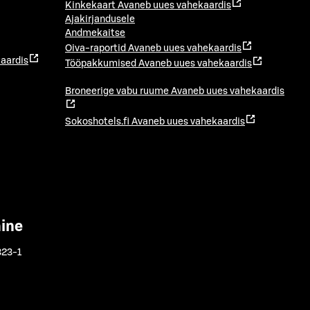
Kinkekaart
Avaneb uues vahekaardis
Ajakirjandusele
Andmekaitse
Oiva-raportid
Avaneb uues vahekaardis
aardis
Tööpakkumised
Avaneb uues vahekaardis
Broneerige vabu ruume
Avaneb uues vahekaardis
Sokoshotels.fi
Avaneb uues vahekaardis
mine
323-1