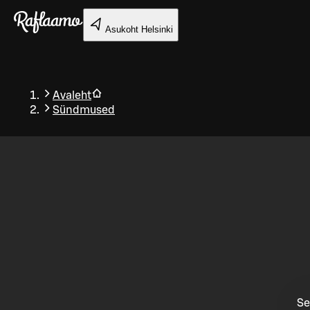
Liigu peamise sisu juurde
Asukoht
Helsinki
Avaleht
Sündmused
Tagasi
Se