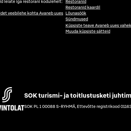
id leiate iga restorani kodulehelt:
Restoranid
Restoranid kaardil
idet veebilehe kohta
Avaneb uues
Lõunasöök
Sündmused
Küpsiste teave
Avaneb uues vahek
Muuda küpsiste sätteid
SOK turismi- ja toitlustusketi juhti
SOK PL 1 00088 S-RYHMÄ
,
Ettevõtte registrikood 0116