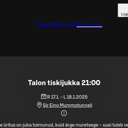
Log
Avaleht
Restoranid
Sündmused
Talon tiskijukka 21:00
R 17.1. - L 18.1.2025
Sir Eino Mummotunneli
e üritus on juba toimunud, kuid ärge muretsege – uusi tuleb ve