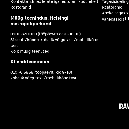
Kontaktandmed leiate iga restorani kodulehelt:
Tagasisideling
Restoranid
Restoranid
Andke tagasis
Müügiteenindus, Helsingi
vahekaardis
metropolipiirkond
0300 870 020 (tööpäeviti 8.30-16.30)
51 senti/kõne + kohalik võrgutasu/mobiilikõne
tasu
Kõik müügiteenused
Klienditeenindus
010 76 5858 (tööpäeviti klo 9-16)
kohalik võrgutasu/mobiilikõne tasu