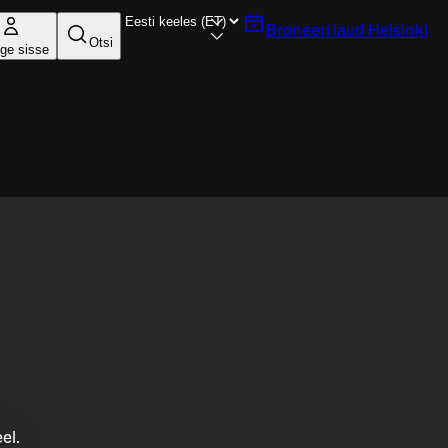
Broneeri laud
Helsinki
Otsi
ige sisse
el.