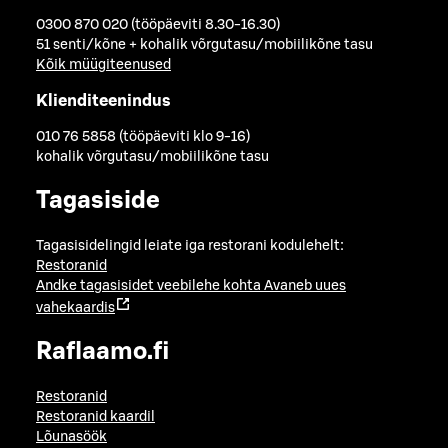
0300 870 020 (tööpäeviti 8.30-16.30)
51 senti/kõne + kohalik võrgutasu/mobiilikõne tasu
Kõik müügiteenused
Klienditeenindus
010 76 5858 (tööpäeviti klo 9-16)
kohalik võrgutasu/mobiilikõne tasu
Tagasiside
Tagasisidelingid leiate iga restorani kodulehelt:
Restoranid
Andke tagasisidet veebilehe kohta
Avaneb uues
vahekaardis
Raflaamo.fi
Restoranid
Restoranid kaardil
Lõunasöök