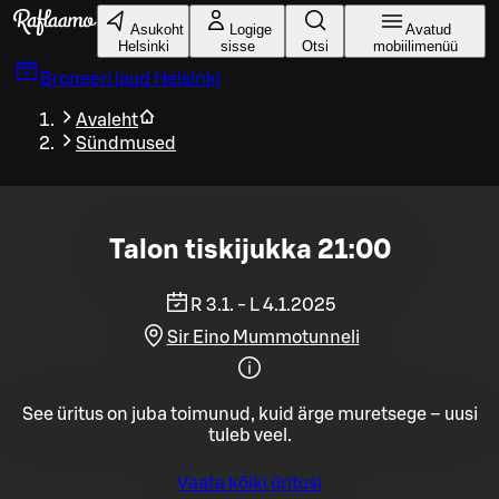
Liigu peamise sisu juurde
Asukoht
Logige
Avatud
Helsinki
sisse
Otsi
mobiilimenüü
Broneeri laud
Helsinki
Avaleht
Sündmused
Talon tiskijukka 21:00
R 3.1. - L 4.1.2025
Sir Eino Mummotunneli
See üritus on juba toimunud, kuid ärge muretsege – uusi
tuleb veel.
Vaata kõiki üritusi