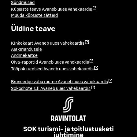
Sündmused
Küpsiste teave
Avaneb uues vahekaardis
Muuda küpsiste sätteid
Üldine teave
Kinkekaart
Avaneb uues vahekaardis
Ajakirjandusele
Andmekaitse
Oiva-raportid
Avaneb uues vahekaardis
Tööpakkumised
Avaneb uues vahekaardis
Broneerige vabu ruume
Avaneb uues vahekaardis
Sokoshotels.fi
Avaneb uues vahekaardis
SOK turismi- ja toitlustusketi
juhtimine