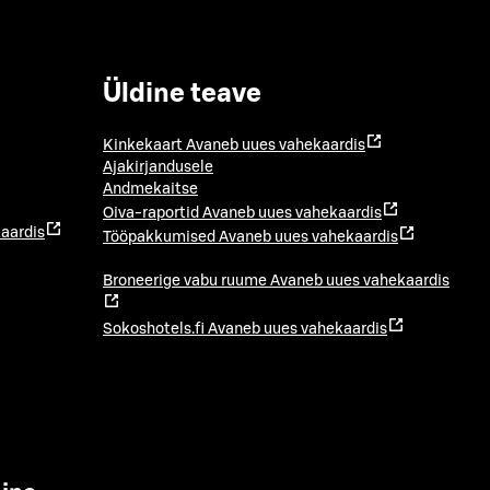
Üldine teave
Kinkekaart
Avaneb uues vahekaardis
Ajakirjandusele
Andmekaitse
Oiva-raportid
Avaneb uues vahekaardis
aardis
Tööpakkumised
Avaneb uues vahekaardis
Broneerige vabu ruume
Avaneb uues vahekaardis
Sokoshotels.fi
Avaneb uues vahekaardis