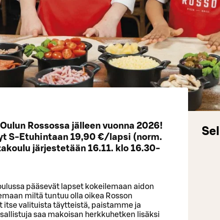
n Oulun Rossossa jälleen vuonna 2026!
Sel
yt S-Etuhintaan 19,90 €/lapsi (norm.
akoulu järjestetään 16.11. klo 16.30-
oulussa pääsevät lapset kokeilemaan aidon
emaan miltä tuntuu olla oikea Rosson
itse valituista täytteistä, paistamme ja
allistuja saa makoisan herkkuhetken lisäksi