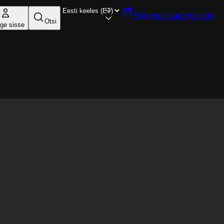
Broneeri laud
Helsinki
Otsi
ige sisse