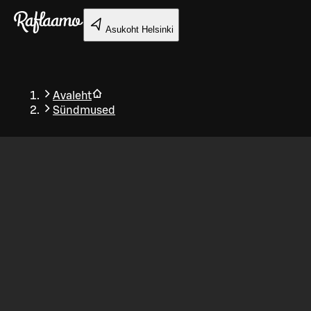
Liigu peamise sisu juurde
Asukoht
Helsinki
Avaleht
Sündmused
Tagasi