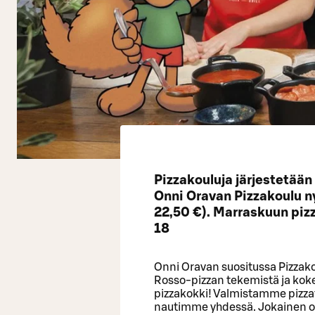
Pizzakouluja järjestetää
Onni Oravan Pizzakoulu n
22,50 €). Marraskuun pizz
18
Onni Oravan suositussa Pizzak
Rosso-pizzan tekemistä ja kok
pizzakokki! Valmistamme pizzat 
nautimme yhdessä. Jokainen os