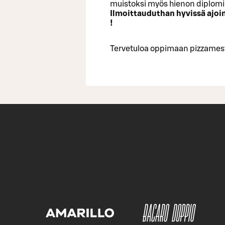
muistoksi myös hienon diplomin. 
Ilmoittauduthan hyvissä ajoi
!
Tervetuloa oppimaan pizzamest