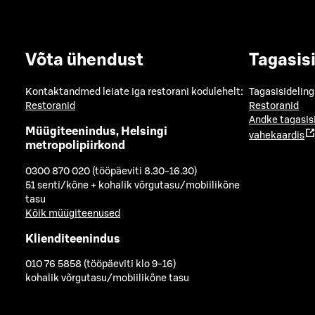
Võta ühendust
Tagasis
Kontaktandmed leiate iga restorani kodulehelt:
Tagasisideling
Restoranid
Restoranid
Andke tagasis
Müügiteenindus, Helsingi
vahekaardis
metropolipiirkond
0300 870 020 (tööpäeviti 8.30-16.30)
51 senti/kõne + kohalik võrgutasu/mobiilikõne
tasu
Kõik müügiteenused
Klienditeenindus
010 76 5858 (tööpäeviti klo 9-16)
kohalik võrgutasu/mobiilikõne tasu