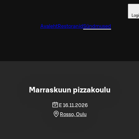
Log
Avaleht
Restoranid
Sündmused
Marraskuun pizzakoulu
E 16.11.2026
Rosso, Oulu