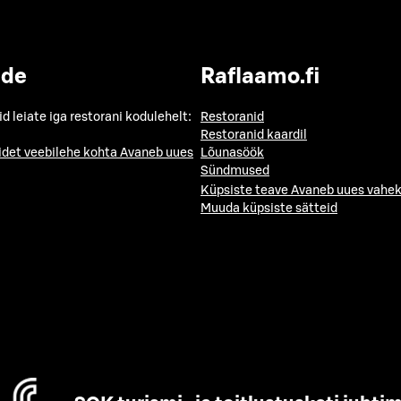
ide
Raflaamo.fi
id leiate iga restorani kodulehelt:
Restoranid
Restoranid kaardil
idet veebilehe kohta
Avaneb uues
Lõunasöök
Sündmused
Küpsiste teave
Avaneb uues vahek
Muuda küpsiste sätteid