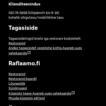
Klienditeenindus
010 76 5858 (tööpäeviti klo 9-16)
kohalik võrgutasu/mobiilikõne tasu
Tagasiside
Tagasisidelingid leiate iga restorani kodulehelt:
Restoranid
Andke tagasisidet veebilehe kohta
Avaneb uues
vahekaardis
Raflaamo.fi
Restoranid
Restoranid kaardil
Lõunasöök
Sündmused
Küpsiste teave
Avaneb uues vahekaardis
Muuda küpsiste sätteid