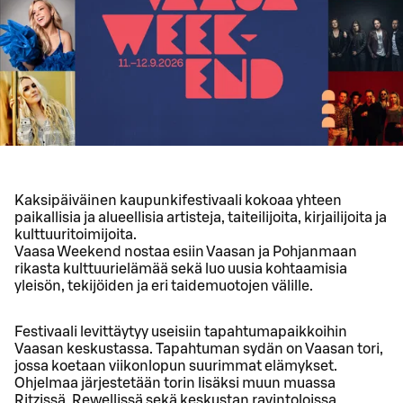
Kaksipäiväinen kaupunkifestivaali kokoaa yhteen
paikallisia ja alueellisia artisteja, taiteilijoita, kirjailijoita ja
kulttuuritoimijoita.
Vaasa Weekend nostaa esiin Vaasan ja Pohjanmaan
rikasta kulttuurielämää sekä luo uusia kohtaamisia
yleisön, tekijöiden ja eri taidemuotojen välille.
Festivaali levittäytyy useisiin tapahtumapaikkoihin
Vaasan keskustassa. Tapahtuman sydän on Vaasan tori,
jossa koetaan viikonlopun suurimmat elämykset.
Ohjelmaa järjestetään torin lisäksi muun muassa
Ritzissä, Rewellissä sekä keskustan ravintoloissa.