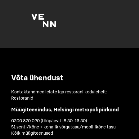
Võta ühendust
Kontaktandmed leiate iga restorani kodulehelt:
Restoranid
Müügiteenindus, Helsingi metropolipiirkond
0300 870 020 (tööpäeviti 8.30-16.30)
51 senti/kõne + kohalik võrgutasu/mobiilikõne tasu
Kõik müügiteenused