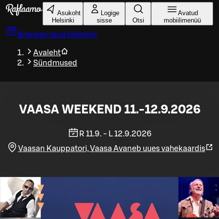
Liigu peamise sisu juurde
Asukoht
Logige
Avatud
Helsinki
sisse
Otsi
mobiilimenüü
Broneeri laud
Helsinki
Avaleht
Sündmused
VAASA WEEKEND 11.-12.9.2026
R 11.9. - L 12.9.2026
Vaasan Kauppatori, Vaasa
Avaneb uues vahekaardis