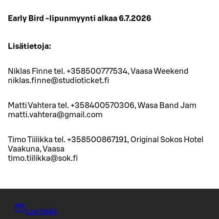
Early Bird -lipunmyynti alkaa 6.7.2026
Lisätietoja:
Niklas Finne tel. +358500777534, Vaasa Weekend
niklas.finne@studioticket.fi
Matti Vahtera tel. +358400570306, Wasa Band Jam
matti.vahtera@gmail.com
Timo Tiilikka tel. +358500867191, Original Sokos Hotel
Vaakuna, Vaasa
timo.tiilikka@sok.fi
Lue lisää