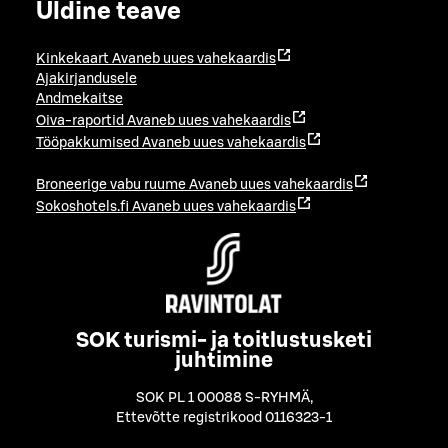
Üldine teave
Kinkekaart
Avaneb uues vahekaardis
Ajakirjandusele
Andmekaitse
Oiva-raportid
Avaneb uues vahekaardis
Tööpakkumised
Avaneb uues vahekaardis
Broneerige vabu ruume
Avaneb uues vahekaardis
Sokoshotels.fi
Avaneb uues vahekaardis
SOK turismi- ja toitlustusketi
juhtimine
SOK PL 1 00088 S-RYHMÄ
,
Ettevõtte registrikood 0116323-1