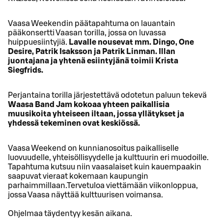
Vaasa Weekendin päätapahtuma on lauantain
pääkonsertti Vaasan torilla, jossa on luvassa
huippuesiintyjiä.
Lavalle nousevat mm. Dingo, One
Desire, Patrik Isaksson ja Patrik Linman. Illan
juontajana ja yhtenä esiintyjänä toimii Krista
Siegfrids.
Perjantaina torilla järjestettävä odotetun paluun tekevä
Waasa Band Jam kokoaa yhteen paikallisia
muusikoita yhteiseen iltaan, jossa yllätykset ja
yhdessä tekeminen ovat keskiössä.
Vaasa Weekend on kunnianosoitus paikalliselle
luovuudelle, yhteisöllisyydelle ja kulttuurin eri muodoille.
Tapahtuma kutsuu niin vaasalaiset kuin kauempaakin
saapuvat vieraat kokemaan kaupungin
parhaimmillaan.Tervetuloa viettämään viikonloppua,
jossa Vaasa näyttää kulttuurisen voimansa.
Ohjelmaa täydentyy kesän aikana.