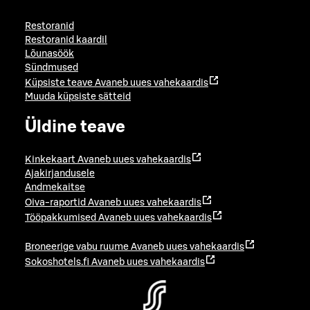
Restoranid
Restoranid kaardil
Lõunasöök
Sündmused
Küpsiste teave
Avaneb uues vahekaardis
Muuda küpsiste sätteid
Üldine teave
Kinkekaart
Avaneb uues vahekaardis
Ajakirjandusele
Andmekaitse
Oiva-raportid
Avaneb uues vahekaardis
Tööpakkumised
Avaneb uues vahekaardis
Broneerige vabu ruume
Avaneb uues vahekaardis
Sokoshotels.fi
Avaneb uues vahekaardis