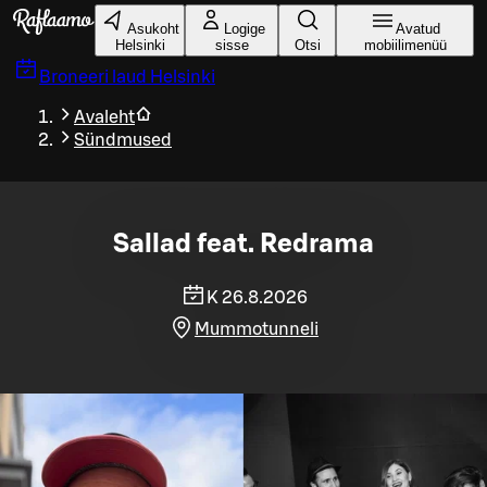
Liigu peamise sisu juurde
Asukoht
Logige
Avatud
Helsinki
sisse
Otsi
mobiilimenüü
Broneeri laud
Helsinki
Avaleht
Sündmused
Sallad feat. Redrama
K 26.8.2026
Mummotunneli