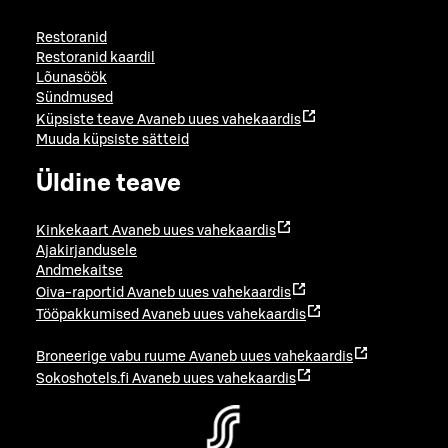
Restoranid
Restoranid kaardil
Lõunasöök
Sündmused
Küpsiste teave
Avaneb uues vahekaardis
Muuda küpsiste sätteid
Üldine teave
Kinkekaart
Avaneb uues vahekaardis
Ajakirjandusele
Andmekaitse
Oiva-raportid
Avaneb uues vahekaardis
Tööpakkumised
Avaneb uues vahekaardis
Broneerige vabu ruume
Avaneb uues vahekaardis
Sokoshotels.fi
Avaneb uues vahekaardis