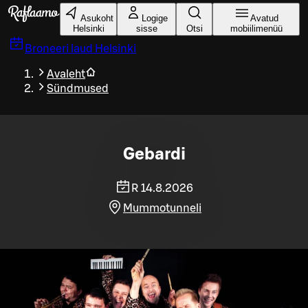
Liigu peamise sisu juurde
Asukoht
Logige
Avatud
Helsinki
sisse
Otsi
mobiilimenüü
Broneeri laud
Helsinki
Avaleht
Sündmused
Gebardi
R 14.8.2026
Mummotunneli