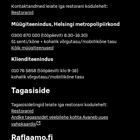
Kontaktandmed leiate iga restorani kodulehelt:
Restoranid
Müügiteenindus, Helsingi metropolipiirkond
0300 870 020 (tööpäeviti 8.30-16.30)
51 senti/kõne + kohalik võrgutasu/mobiilikõne tasu
Kõik müügiteenused
Klienditeenindus
010 76 5858 (tööpäeviti klo 9-16)
kohalik võrgutasu/mobiilikõne tasu
Tagasiside
Tagasisidelingid leiate iga restorani kodulehelt:
Restoranid
Andke tagasisidet veebilehe kohta
Avaneb uues
vahekaardis
Raflaamo.fi