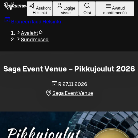
Liigu peamise sisu juurde
Asukoht
Logige
Avatud
Helsinki
sisse
Otsi
mobiilimenüü
Broneeri laud
Helsinki
Avaleht
Sündmused
Saga Event Venue – Pikkujoulut 2026
R 27.11.2026
Saga Event Venue