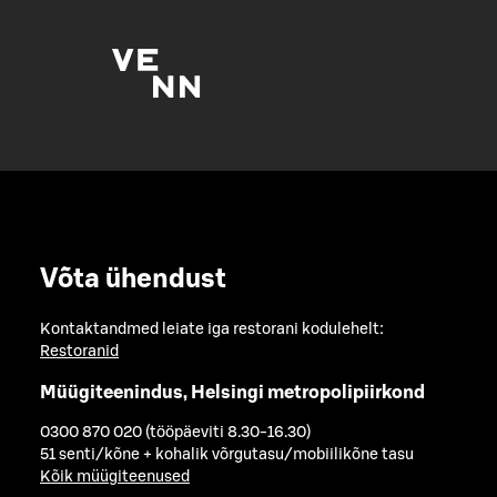
Võta ühendust
Kontaktandmed leiate iga restorani kodulehelt:
Restoranid
Müügiteenindus, Helsingi metropolipiirkond
0300 870 020 (tööpäeviti 8.30-16.30)
51 senti/kõne + kohalik võrgutasu/mobiilikõne tasu
Kõik müügiteenused