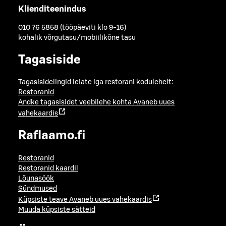
Klienditeenindus
010 76 5858 (tööpäeviti klo 9-16)
kohalik võrgutasu/mobiilikõne tasu
Tagasiside
Tagasisidelingid leiate iga restorani kodulehelt:
Restoranid
Andke tagasisidet veebilehe kohta
Avaneb uues
vahekaardis
Raflaamo.fi
Restoranid
Restoranid kaardil
Lõunasöök
Sündmused
Küpsiste teave
Avaneb uues vahekaardis
Muuda küpsiste sätteid