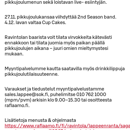
pikkujoulumenun sekä loistavan live- esiintyjän.
27.11. pikkujoulukansaa viihdyttää 2nd Season band.
4.12. lavan valtaa Cup Cakes.
Ravintolan baarista voit tilata virvokkeita kätevästi
ennakkoon tai tilata juomia myös paikan päällä
pikkujoulujen aikana – juuri omien mieltymystesi
mukaan.
Myyntipalvelumme kautta saatavilla myös drinkkilippuja
pikkujoulutilaisuuteenne.
Varaukset ja tiedustelut myyntipalvelustamme
sales.lappee@sok.fi, puhelimitse 010 762 1000
(mpm/pvm) arkisin klo 9.00–15.30 tai osoitteesta
raflaamo.fi.
Lisätietoja menusta & ohjelmasta
https://www.raflaamo.fi/fi/ravintola/lappeenranta/sag