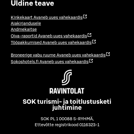
Üldine teave
Kinkekaart
Avaneb uues vahekaardis
Ajakirjandusele
Andmekaitse
Oiva-raportid
Avaneb uues vahekaardis
Tööpakkumised
Avaneb uues vahekaardis
Broneerige vabu ruume
Avaneb uues vahekaardis
Sokoshotels.fi
Avaneb uues vahekaardis
SOK turismi- ja toitlustusketi
juhtimine
SOK PL 1 00088 S-RYHMÄ
,
Ettevõtte registrikood 0116323-1