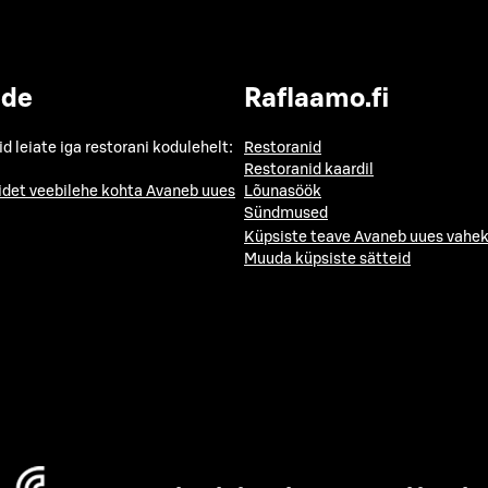
ide
Raflaamo.fi
id leiate iga restorani kodulehelt:
Restoranid
Restoranid kaardil
idet veebilehe kohta
Avaneb uues
Lõunasöök
Sündmused
Küpsiste teave
Avaneb uues vahek
Muuda küpsiste sätteid