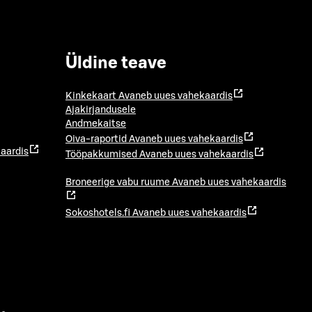
Üldine teave
Kinkekaart
Avaneb uues vahekaardis
Ajakirjandusele
Andmekaitse
Oiva-raportid
Avaneb uues vahekaardis
aardis
Tööpakkumised
Avaneb uues vahekaardis
Broneerige vabu ruume
Avaneb uues vahekaardis
Sokoshotels.fi
Avaneb uues vahekaardis