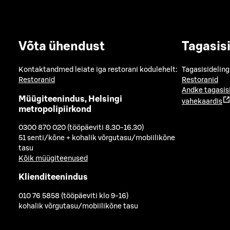
Võta ühendust
Tagasis
Kontaktandmed leiate iga restorani kodulehelt:
Tagasisideling
Restoranid
Restoranid
Andke tagasis
Müügiteenindus, Helsingi
vahekaardis
metropolipiirkond
0300 870 020 (tööpäeviti 8.30-16.30)
51 senti/kõne + kohalik võrgutasu/mobiilikõne
tasu
Kõik müügiteenused
Klienditeenindus
010 76 5858 (tööpäeviti klo 9-16)
kohalik võrgutasu/mobiilikõne tasu