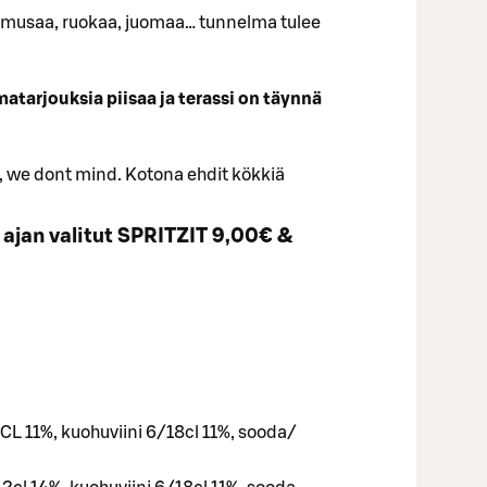
 musaa, ruokaa, juomaa… tunnelma tulee
atarjouksia piisaa ja terassi on täynnä
i, we dont mind. Kotona ehdit kökkiä
 ajan valitut SPRITZIT 9,00€ &
L 11%, kuohuviini 6/18cl 11%, sooda/