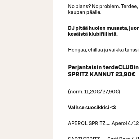
No plans? No problem. Terdee,
kaupan päälle.
DJ pitää huolen musasta, juom
kesäistä klubifiilistä.
Hengaa, chillaa ja vaikka tanss
Perjantaisin terdeCLUBin
SPRITZ KANNUT 23,90€
(
norm. 11,20€/27,90€)
Valitse suosikkisi <3
APEROL SPRITZ.....Aperol 4/12C