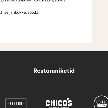
12cl 14%, kuohuviini 6/18cl 11%, sooda.
1%, seljankukka, sooda.
Restoraniketid