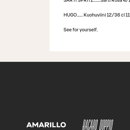
SARTI SPRITZ......Sarti Rosa 4/
HUGO..... Kuohuviini 12/36 cl 1
See for yourself.