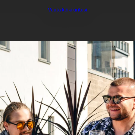
Vaata kõiki üritusi