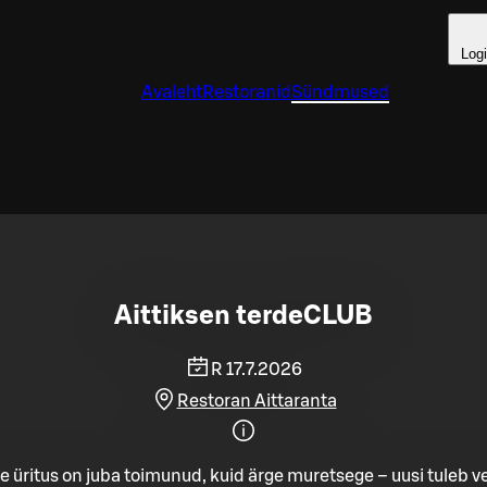
Log
Avaleht
Restoranid
Sündmused
Aittiksen terdeCLUB
R 17.7.2026
Restoran Aittaranta
e üritus on juba toimunud, kuid ärge muretsege – uusi tuleb ve