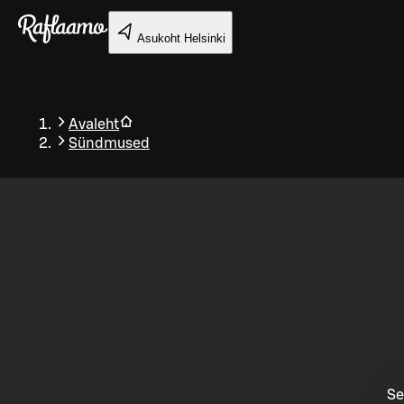
Liigu peamise sisu juurde
Asukoht
Helsinki
Avaleht
Sündmused
Tagasi
Se