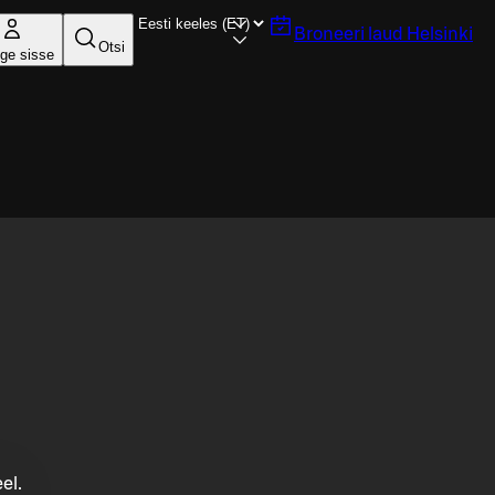
Broneeri laud
Helsinki
Otsi
ige sisse
el.