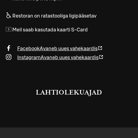
Restoran on ratastooliga ligipääsetav
Meil saab kasutada kaarti S-Card
Facebook
Avaneb uues vahekaardis
Instagram
Avaneb uues vahekaardis
LAHTIOLEKUAJAD