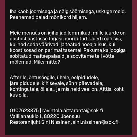
Iha kaob joomisega ja nälg söömisega, uskuge meid.
Peenemad palad mõnikord hiljem.
Meie menüüs on igihaljad lemmikud, mille juurde on
aastast aastasse tagasi pöördutud. Uued road siis,
kui nad seda väärivad, ja teatud hooajalisus, kui
koostisosad on parimal tasemel. Pakume ka joogiga
sobitatud maitsepalasid ja soovitame teil võtta
mõlemad. Miks mitte?
Afterile, õhtusöögile, ühele, eelpidudele,
järelpidudele, kihisevale, sünnipäevadele,
kohtingutele, õllele… ja mis neid veel on. Aittis, koht
kus olla.
0107623375 | ravintola.aittaranta@sok.fi
Vallilanaukio 1, 80220 Joensuu
Restoranijuht Sini Nissinen, sini.nissinen@sok.fi