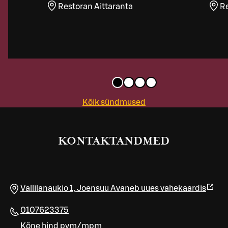
Restoran Aittaranta
Re
Kõik sündmused
KONTAKTANDMED
Vallilanaukio 1
,
Joensuu
Avaneb uues vahekaardis
0107623375
Kõne hind pvm/mpm