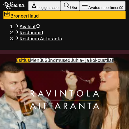
Liigu peamise sisu juurde
Logige sisse
Otsi
Avatud mobiilimenüü
Broneeri laud
Avaleht
Restoranid
Restoran Aittaranta
Esitlus
Menüü
Sündmused
Juhla- ja kokoustilat