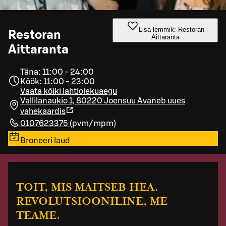
Lisa lemmik: Restoran
Restoran
Aittaranta
Aittaranta
Täna: 11:00 - 24:00
Köök: 11:00 - 23:00
Vaata kõiki lahtiolekuaegu
Vallilanaukio 1, 80220 Joensuu
Avaneb uues
vahekaardis
0107623375
(
pvm/mpm
)
Broneeri laud
TOIT, MIS MAITSEB HEA.
REVOLUTSIOONILINE, ME
TEAME.