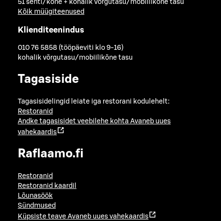
51 senti/kõne + kohalik võrgutasu/mobiilikõne tasu
Kõik müügiteenused
Klienditeenindus
010 76 5858 (tööpäeviti klo 9-16)
kohalik võrgutasu/mobiilikõne tasu
Tagasiside
Tagasisidelingid leiate iga restorani kodulehelt:
Restoranid
Andke tagasisidet veebilehe kohta
Avaneb uues
vahekaardis
Raflaamo.fi
Restoranid
Restoranid kaardil
Lõunasöök
Sündmused
Küpsiste teave
Avaneb uues vahekaardis