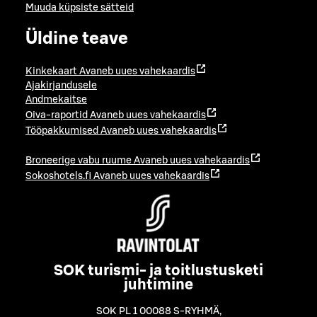
Muuda küpsiste sätteid
Üldine teave
Kinkekaart
Avaneb uues vahekaardis
Ajakirjandusele
Andmekaitse
Oiva-raportid
Avaneb uues vahekaardis
Tööpakkumised
Avaneb uues vahekaardis
Broneerige vabu ruume
Avaneb uues vahekaardis
Sokoshotels.fi
Avaneb uues vahekaardis
SOK turismi- ja toitlustusketi
juhtimine
SOK PL 1 00088 S-RYHMÄ
,