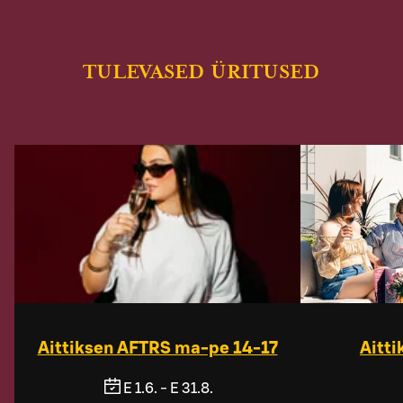
TULEVASED ÜRITUSED
Aittiksen AFTRS ma-pe 14-17
Aitt
E 1.6. - E 31.8.