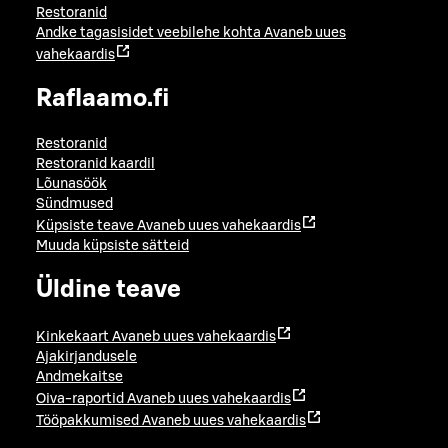
Restoranid
Andke tagasisidet veebilehe kohta
Avaneb uues
vahekaardis
Raflaamo.fi
Restoranid
Restoranid kaardil
Lõunasöök
Sündmused
Küpsiste teave
Avaneb uues vahekaardis
Muuda küpsiste sätteid
Üldine teave
Kinkekaart
Avaneb uues vahekaardis
Ajakirjandusele
Andmekaitse
Oiva-raportid
Avaneb uues vahekaardis
Tööpakkumised
Avaneb uues vahekaardis