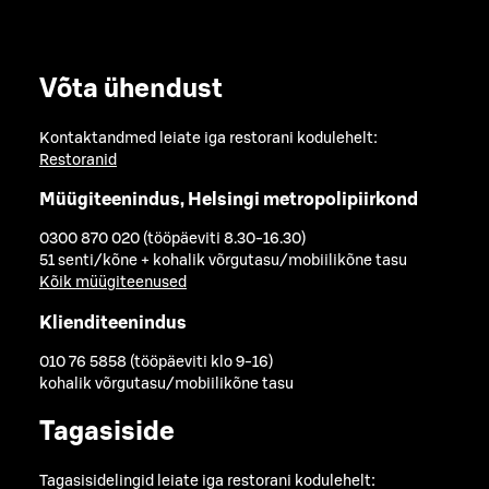
Võta ühendust
Kontaktandmed leiate iga restorani kodulehelt:
Restoranid
Müügiteenindus, Helsingi metropolipiirkond
0300 870 020 (tööpäeviti 8.30-16.30)
51 senti/kõne + kohalik võrgutasu/mobiilikõne tasu
Kõik müügiteenused
Klienditeenindus
010 76 5858 (tööpäeviti klo 9-16)
kohalik võrgutasu/mobiilikõne tasu
Tagasiside
Tagasisidelingid leiate iga restorani kodulehelt: