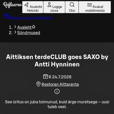
Liigu peamise sisu juurde
Asukoht
Logige
Avatud
Helsinki
sisse
Otsi
mobiilimenüü
Broneeri laud
Helsinki
Avaleht
Sündmused
Aittiksen terdeCLUB goes SAXO by
Antti Hynninen
R 24.7.2026
Restoran Aittaranta
See üritus on juba toimunud, kuid ärge muretsege – uusi
tuleb veel.