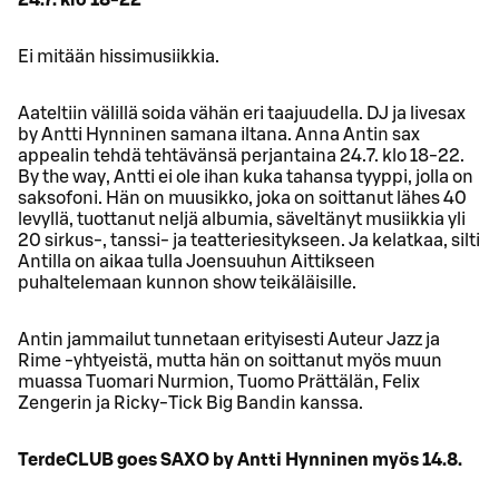
Ei mitään hissimusiikkia.
Aateltiin välillä soida vähän eri taajuudella. DJ ja livesax
by Antti Hynninen samana iltana. Anna Antin sax
appealin tehdä tehtävänsä perjantaina 24.7. klo 18-22.
By the way, Antti ei ole ihan kuka tahansa tyyppi, jolla on
saksofoni. Hän on muusikko, joka on soittanut lähes 40
levyllä, tuottanut neljä albumia, säveltänyt musiikkia yli
20 sirkus-, tanssi- ja teatteriesitykseen. Ja kelatkaa, silti
Antilla on aikaa tulla Joensuuhun Aittikseen
puhaltelemaan kunnon show teikäläisille.
Antin jammailut tunnetaan erityisesti Auteur Jazz ja
Rime -yhtyeistä, mutta hän on soittanut myös muun
muassa Tuomari Nurmion, Tuomo Prättälän, Felix
Zengerin ja Ricky-Tick Big Bandin kanssa.
TerdeCLUB goes SAXO by Antti Hynninen myös 14.8.