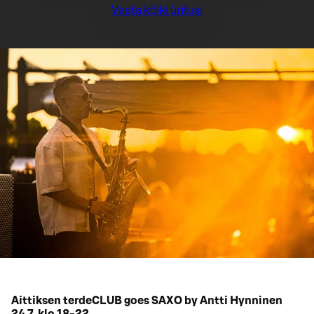
Vaata kõiki üritusi
Aittiksen terdeCLUB goes SAXO by Antti Hynninen
24.7. klo 18-22