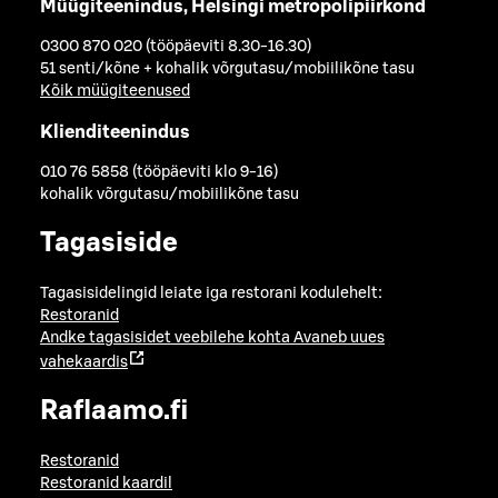
Müügiteenindus, Helsingi metropolipiirkond
0300 870 020 (tööpäeviti 8.30-16.30)
51 senti/kõne + kohalik võrgutasu/mobiilikõne tasu
Kõik müügiteenused
Klienditeenindus
010 76 5858 (tööpäeviti klo 9-16)
kohalik võrgutasu/mobiilikõne tasu
Tagasiside
Tagasisidelingid leiate iga restorani kodulehelt:
Restoranid
Andke tagasisidet veebilehe kohta
Avaneb uues
vahekaardis
Raflaamo.fi
Restoranid
Restoranid kaardil