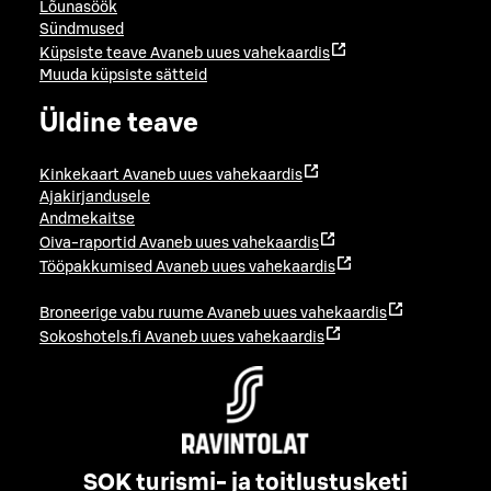
Lõunasöök
Sündmused
Küpsiste teave
Avaneb uues vahekaardis
Muuda küpsiste sätteid
Üldine teave
Kinkekaart
Avaneb uues vahekaardis
Ajakirjandusele
Andmekaitse
Oiva-raportid
Avaneb uues vahekaardis
Tööpakkumised
Avaneb uues vahekaardis
Broneerige vabu ruume
Avaneb uues vahekaardis
Sokoshotels.fi
Avaneb uues vahekaardis
SOK turismi- ja toitlustusketi