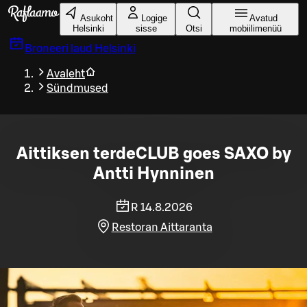
Liigu peamise sisu juurde
Asukoht
Logige
Avatud
Helsinki
sisse
Otsi
mobiilimenüü
Broneeri laud
Helsinki
Avaleht
Sündmused
Aittiksen terdeCLUB goes SAXO by
Antti Hynninen
R 14.8.2026
Restoran Aittaranta