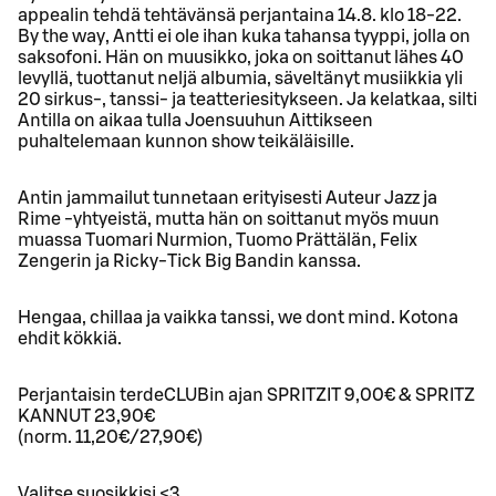
appealin tehdä tehtävänsä perjantaina 14.8. klo 18-22.
By the way, Antti ei ole ihan kuka tahansa tyyppi, jolla on
saksofoni. Hän on muusikko, joka on soittanut lähes 40
levyllä, tuottanut neljä albumia, säveltänyt musiikkia yli
20 sirkus-, tanssi- ja teatteriesitykseen. Ja kelatkaa, silti
Antilla on aikaa tulla Joensuuhun Aittikseen
puhaltelemaan kunnon show teikäläisille.
Antin jammailut tunnetaan erityisesti Auteur Jazz ja
Rime -yhtyeistä, mutta hän on soittanut myös muun
muassa Tuomari Nurmion, Tuomo Prättälän, Felix
Zengerin ja Ricky-Tick Big Bandin kanssa.
Hengaa, chillaa ja vaikka tanssi, we dont mind. Kotona
ehdit kökkiä.
Perjantaisin terdeCLUBin ajan SPRITZIT 9,00€ & SPRITZ
KANNUT 23,90€
(norm. 11,20€/27,90€)
Valitse suosikkisi <3