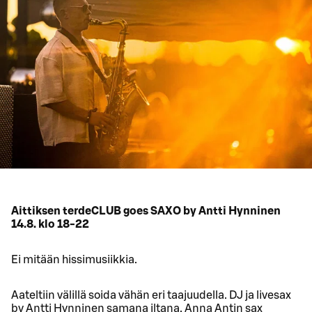
Aittiksen terdeCLUB goes SAXO by Antti Hynninen
14.8. klo 18-22
Ei mitään hissimusiikkia.
Aateltiin välillä soida vähän eri taajuudella. DJ ja livesax
by Antti Hynninen samana iltana. Anna Antin sax