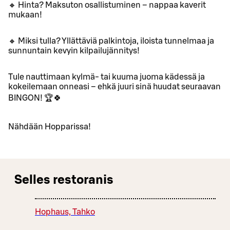
🔸 Hinta? Maksuton osallistuminen – nappaa kaverit
mukaan!
🔸 Miksi tulla? Yllättäviä palkintoja, iloista tunnelmaa ja
sunnuntain kevyin kilpailujännitys!
Tule nauttimaan kylmä- tai kuuma juoma kädessä ja
kokeilemaan onneasi – ehkä juuri sinä huudat seuraavan
BINGON! 🏆🍀
Nähdään Hopparissa!
Selles restoranis
Hophaus, Tahko