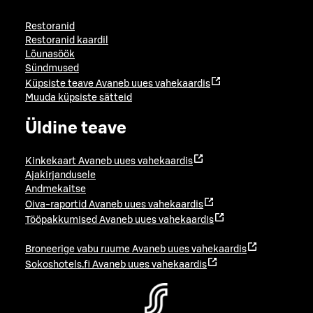
Restoranid
Restoranid kaardil
Lõunasöök
Sündmused
Küpsiste teave
Avaneb uues vahekaardis
Muuda küpsiste sätteid
Üldine teave
Kinkekaart
Avaneb uues vahekaardis
Ajakirjandusele
Andmekaitse
Oiva-raportid
Avaneb uues vahekaardis
Tööpakkumised
Avaneb uues vahekaardis
Broneerige vabu ruume
Avaneb uues vahekaardis
Sokoshotels.fi
Avaneb uues vahekaardis