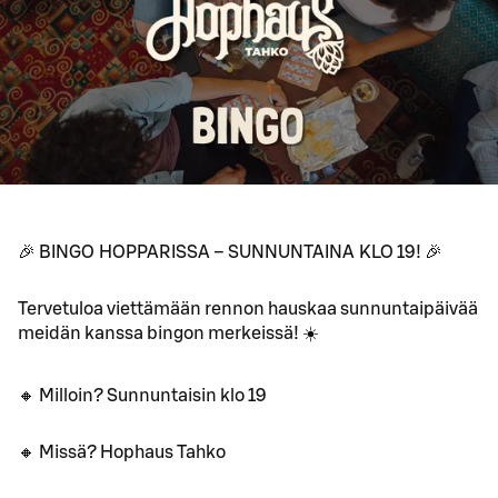
🎉 BINGO HOPPARISSA – SUNNUNTAINA KLO 19! 🎉
Tervetuloa viettämään rennon hauskaa sunnuntaipäivää
meidän kanssa bingon merkeissä! ☀️
🔸 Milloin? Sunnuntaisin klo 19
🔸 Missä? Hophaus Tahko