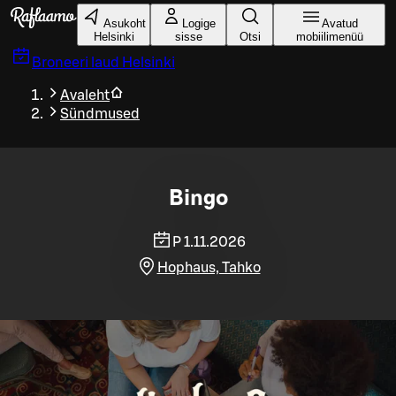
Liigu peamise sisu juurde
Asukoht
Logige
Avatud
Helsinki
sisse
Otsi
mobiilimenüü
Broneeri laud
Helsinki
Avaleht
Sündmused
Bingo
P 1.11.2026
Hophaus, Tahko