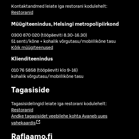
Kontaktandmed leiate iga restorani kodulehelt:
Restoranid
Müügiteenindus, Helsingi metropolipiirkond
0300 870 020 (tööpäeviti 8.30-16.30)
51 senti/kõne + kohalik võrgutasu/mobiilikõne tasu
Kõik müügiteenused
Klienditeenindus
010 76 5858 (tööpäeviti klo 9-16)
kohalik võrgutasu/mobiilikõne tasu
Tagasiside
Tagasisidelingid leiate iga restorani kodulehelt:
Restoranid
Andke tagasisidet veebilehe kohta
Avaneb uues
vahekaardis
Raflaamo.fi