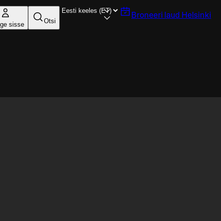
Broneeri laud
Helsinki
Otsi
ige sisse