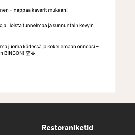
inen – nappaa kaverit mukaan!
ntoja, iloista tunnelmaa ja sunnuntain kevyin
uma juoma kädessä ja kokeilemaan onneasi –
van BINGON! 🏆🍀
Restoraniketid