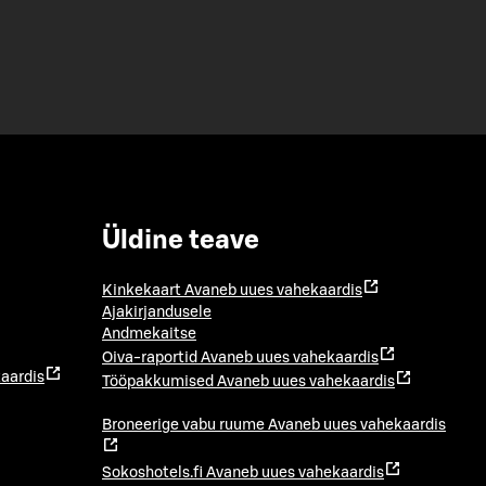
Üldine teave
Kinkekaart
Avaneb uues vahekaardis
Ajakirjandusele
Andmekaitse
Oiva-raportid
Avaneb uues vahekaardis
aardis
Tööpakkumised
Avaneb uues vahekaardis
Broneerige vabu ruume
Avaneb uues vahekaardis
Sokoshotels.fi
Avaneb uues vahekaardis