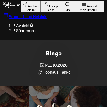
Liigu peamise sisu juurde
Asukoht
Logige
Avatud
Helsinki
sisse
Otsi
mobiilimenüü
Broneeri laud
Helsinki
Avaleht
Sündmused
Bingo
P 11.10.2026
Hophaus, Tahko