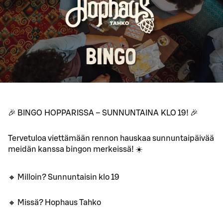
🎉 BINGO HOPPARISSA – SUNNUNTAINA KLO 19! 🎉
Tervetuloa viettämään rennon hauskaa sunnuntaipäivää
meidän kanssa bingon merkeissä! ☀️
🔸 Milloin? Sunnuntaisin klo 19
🔸 Missä? Hophaus Tahko