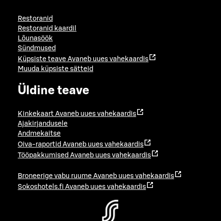
Restoranid
Restoranid kaardil
Lõunasöök
Sündmused
Küpsiste teave
Avaneb uues vahekaardis
Muuda küpsiste sätteid
Üldine teave
Kinkekaart
Avaneb uues vahekaardis
Ajakirjandusele
Andmekaitse
Oiva-raportid
Avaneb uues vahekaardis
Tööpakkumised
Avaneb uues vahekaardis
Broneerige vabu ruume
Avaneb uues vahekaardis
Sokoshotels.fi
Avaneb uues vahekaardis