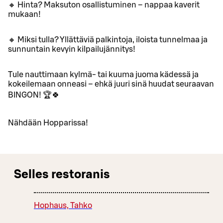
🔸 Hinta? Maksuton osallistuminen – nappaa kaverit
mukaan!
🔸 Miksi tulla? Yllättäviä palkintoja, iloista tunnelmaa ja
sunnuntain kevyin kilpailujännitys!
Tule nauttimaan kylmä- tai kuuma juoma kädessä ja
kokeilemaan onneasi – ehkä juuri sinä huudat seuraavan
BINGON! 🏆🍀
Nähdään Hopparissa!
Selles restoranis
Hophaus, Tahko