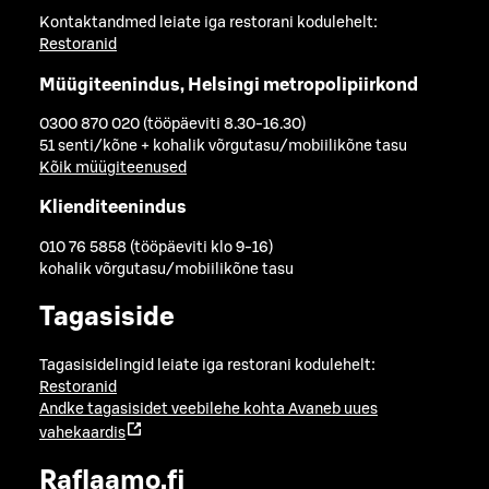
Kontaktandmed leiate iga restorani kodulehelt:
Restoranid
Müügiteenindus, Helsingi metropolipiirkond
0300 870 020 (tööpäeviti 8.30-16.30)
51 senti/kõne + kohalik võrgutasu/mobiilikõne tasu
Kõik müügiteenused
Klienditeenindus
010 76 5858 (tööpäeviti klo 9-16)
kohalik võrgutasu/mobiilikõne tasu
Tagasiside
Tagasisidelingid leiate iga restorani kodulehelt:
Restoranid
Andke tagasisidet veebilehe kohta
Avaneb uues
vahekaardis
Raflaamo.fi