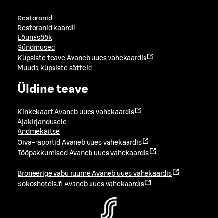
Restoranid
Restoranid kaardil
Lõunasöök
Sündmused
Küpsiste teave
Avaneb uues vahekaardis
Muuda küpsiste sätteid
Üldine teave
Kinkekaart
Avaneb uues vahekaardis
Ajakirjandusele
Andmekaitse
Oiva-raportid
Avaneb uues vahekaardis
Tööpakkumised
Avaneb uues vahekaardis
Broneerige vabu ruume
Avaneb uues vahekaardis
Sokoshotels.fi
Avaneb uues vahekaardis