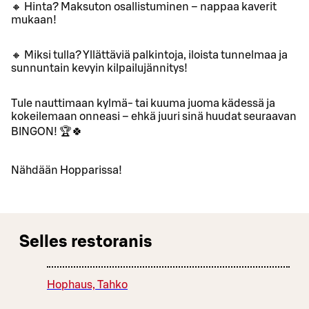
🔸 Hinta? Maksuton osallistuminen – nappaa kaverit
mukaan!
🔸 Miksi tulla? Yllättäviä palkintoja, iloista tunnelmaa ja
sunnuntain kevyin kilpailujännitys!
Tule nauttimaan kylmä- tai kuuma juoma kädessä ja
kokeilemaan onneasi – ehkä juuri sinä huudat seuraavan
BINGON! 🏆🍀
Nähdään Hopparissa!
Selles restoranis
Hophaus, Tahko