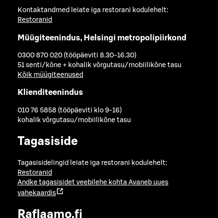
Kontaktandmed leiate iga restorani kodulehelt:
Restoranid
Müügiteenindus, Helsingi metropolipiirkond
0300 870 020 (tööpäeviti 8.30-16.30)
51 senti/kõne + kohalik võrgutasu/mobiilikõne tasu
Kõik müügiteenused
Klienditeenindus
010 76 5858 (tööpäeviti klo 9-16)
kohalik võrgutasu/mobiilikõne tasu
Tagasiside
Tagasisidelingid leiate iga restorani kodulehelt:
Restoranid
Andke tagasisidet veebilehe kohta
Avaneb uues
vahekaardis
Raflaamo.fi