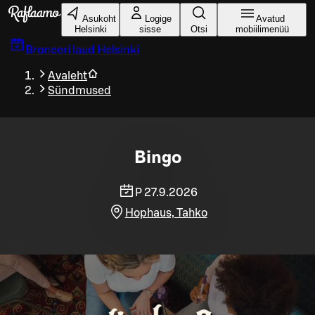
Liigu peamise sisu juurde
Asukoht
Logige
Avatud
Helsinki
sisse
Otsi
mobiilimenüü
Broneeri laud
Helsinki
Avaleht
Sündmused
Bingo
P 27.9.2026
Hophaus, Tahko