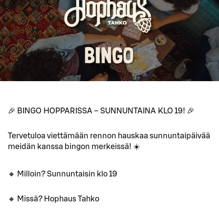
🎉 BINGO HOPPARISSA – SUNNUNTAINA KLO 19! 🎉
Tervetuloa viettämään rennon hauskaa sunnuntaipäivää
meidän kanssa bingon merkeissä! ☀️
🔸 Milloin? Sunnuntaisin klo 19
🔸 Missä? Hophaus Tahko