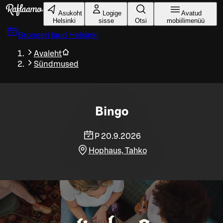
Liigu peamise sisu juurde
Asukoht
Logige
Avatud
Helsinki
sisse
Otsi
mobiilimenüü
Broneeri laud
Helsinki
Avaleht
Sündmused
Bingo
P 20.9.2026
Hophaus, Tahko