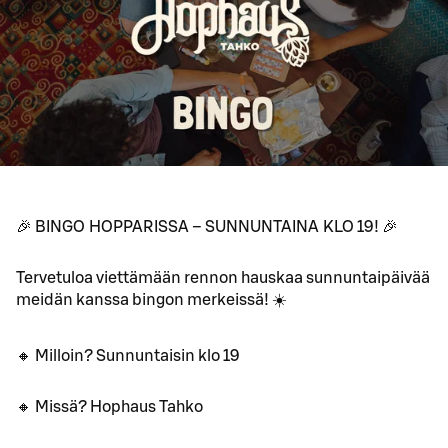
🎉 BINGO HOPPARISSA – SUNNUNTAINA KLO 19! 🎉
Tervetuloa viettämään rennon hauskaa sunnuntaipäivää
meidän kanssa bingon merkeissä! ☀️
🔸 Milloin? Sunnuntaisin klo 19
🔸 Missä? Hophaus Tahko