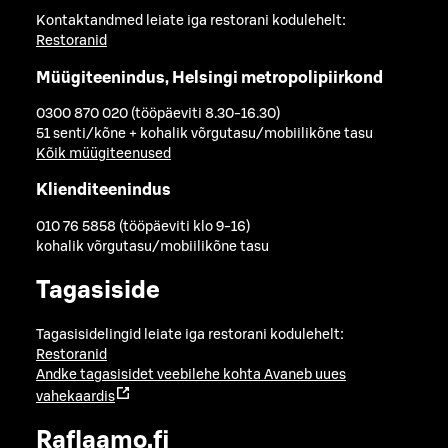
Kontaktandmed leiate iga restorani kodulehelt:
Restoranid
Müügiteenindus, Helsingi metropolipiirkond
0300 870 020 (tööpäeviti 8.30-16.30)
51 senti/kõne + kohalik võrgutasu/mobiilikõne tasu
Kõik müügiteenused
Klienditeenindus
010 76 5858 (tööpäeviti klo 9-16)
kohalik võrgutasu/mobiilikõne tasu
Tagasiside
Tagasisidelingid leiate iga restorani kodulehelt:
Restoranid
Andke tagasisidet veebilehe kohta
Avaneb uues
vahekaardis
Raflaamo.fi