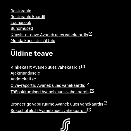
Restoranid
Restoranid kaardil
Lõunasöök
Sündmused
Küpsiste teave
Avaneb uues vahekaardis
Muuda küpsiste sätteid
Üldine teave
Kinkekaart
Avaneb uues vahekaardis
Ajakirjandusele
Andmekaitse
Oiva-raportid
Avaneb uues vahekaardis
Tööpakkumised
Avaneb uues vahekaardis
Broneerige vabu ruume
Avaneb uues vahekaardis
Sokoshotels.fi
Avaneb uues vahekaardis