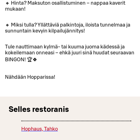
🔸 Hinta? Maksuton osallistuminen – nappaa kaverit
mukaan!
🔸 Miksi tulla? Yllättäviä palkintoja, iloista tunnelmaa ja
sunnuntain kevyin kilpailujännitys!
Tule nauttimaan kylmä- tai kuuma juoma kädessä ja
kokeilemaan onneasi – ehkä juuri sinä huudat seuraavan
BINGON! 🏆🍀
Nähdään Hopparissa!
Selles restoranis
Hophaus, Tahko