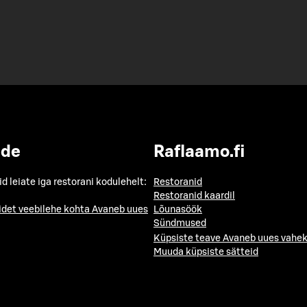
ide
Raflaamo.fi
id leiate iga restorani kodulehelt:
Restoranid
Restoranid kaardil
idet veebilehe kohta
Avaneb uues
Lõunasöök
Sündmused
Küpsiste teave
Avaneb uues vahek
Muuda küpsiste sätteid