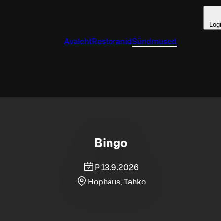
Log
Avaleht
Restoranid
Sündmused
Bingo
P 13.9.2026
Hophaus, Tahko