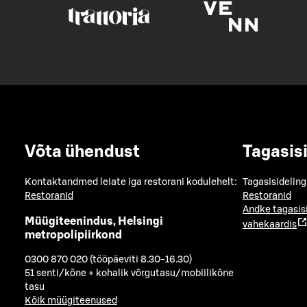
Võta ühendust
Tagasis
Kontaktandmed leiate iga restorani kodulehelt:
Tagasisideling
Restoranid
Restoranid
Andke tagasis
Müügiteenindus, Helsingi
vahekaardis
metropolipiirkond
0300 870 020 (tööpäeviti 8.30-16.30)
51 senti/kõne + kohalik võrgutasu/mobiilikõne
tasu
Kõik müügiteenused