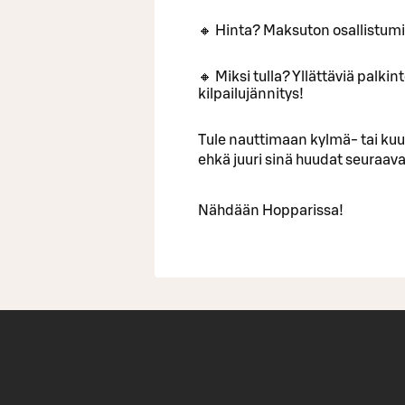
🔸 Hinta? Maksuton osallistum
🔸 Miksi tulla? Yllättäviä palki
kilpailujännitys!
Tule nauttimaan kylmä- tai ku
ehkä juuri sinä huudat seuraa
Nähdään Hopparissa!