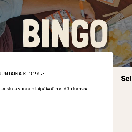
UNTAINA KLO 19! 🎉
Sel
 hauskaa sunnuntaipäivää meidän kanssa