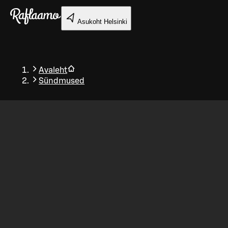
Liigu peamise sisu juurde
Asukoht
Helsinki
Avaleht
Sündmused
Tagasi