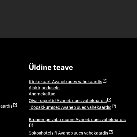
Üldine teave
Kinkekaart
Avaneb uues vahekaardis
Ajakirjandusele
Andmekaitse
Oiva-raportid
Avaneb uues vahekaardis
aardis
Tööpakkumised
Avaneb uues vahekaardis
Broneerige vabu ruume
Avaneb uues vahekaardis
Sokoshotels.fi
Avaneb uues vahekaardis