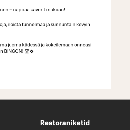
inen – nappaa kaverit mukaan!
ntoja, iloista tunnelmaa ja sunnuntain kevyin
uma juoma kädessä ja kokeilemaan onneasi –
van BINGON! 🏆🍀
Restoraniketid