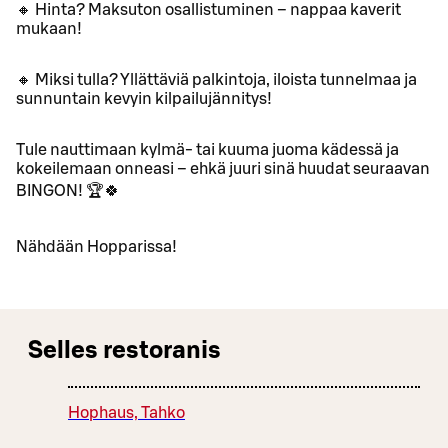
🔸 Hinta? Maksuton osallistuminen – nappaa kaverit
mukaan!
🔸 Miksi tulla? Yllättäviä palkintoja, iloista tunnelmaa ja
sunnuntain kevyin kilpailujännitys!
Tule nauttimaan kylmä- tai kuuma juoma kädessä ja
kokeilemaan onneasi – ehkä juuri sinä huudat seuraavan
BINGON! 🏆🍀
Nähdään Hopparissa!
Selles restoranis
Hophaus, Tahko