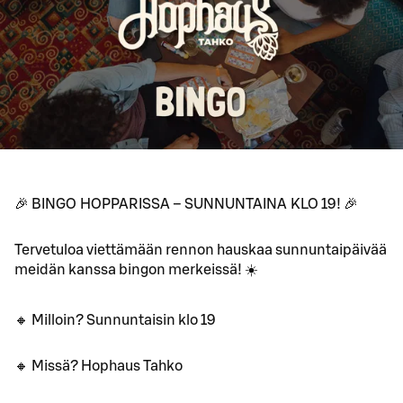
🎉 BINGO HOPPARISSA – SUNNUNTAINA KLO 19! 🎉
Tervetuloa viettämään rennon hauskaa sunnuntaipäivää
meidän kanssa bingon merkeissä! ☀️
🔸 Milloin? Sunnuntaisin klo 19
🔸 Missä? Hophaus Tahko