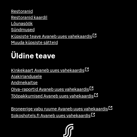
Restoranid
Restoranid kaardil
Lõunasöök
Sündmused
Küpsiste teave
Avaneb uues vahekaardis
Muuda küpsiste sätteid
Üldine teave
Kinkekaart
Avaneb uues vahekaardis
Ajakirjandusele
Andmekaitse
Oiva-raportid
Avaneb uues vahekaardis
Tööpakkumised
Avaneb uues vahekaardis
Broneerige vabu ruume
Avaneb uues vahekaardis
Sokoshotels.fi
Avaneb uues vahekaardis