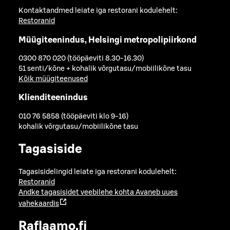
Kontaktandmed leiate iga restorani kodulehelt:
Restoranid
Müügiteenindus, Helsingi metropolipiirkond
0300 870 020 (tööpäeviti 8.30-16.30)
51 senti/kõne + kohalik võrgutasu/mobiilikõne tasu
Kõik müügiteenused
Klienditeenindus
010 76 5858 (tööpäeviti klo 9-16)
kohalik võrgutasu/mobiilikõne tasu
Tagasiside
Tagasisidelingid leiate iga restorani kodulehelt:
Restoranid
Andke tagasisidet veebilehe kohta
Avaneb uues
vahekaardis
Raflaamo.fi