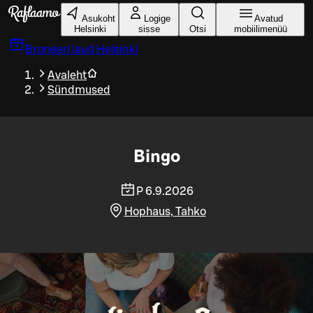
Liigu peamise sisu juurde
Asukoht
Logige
Avatud
Helsinki
sisse
Otsi
mobiilimenüü
Broneeri laud
Helsinki
Avaleht
Sündmused
Bingo
P 6.9.2026
Hophaus, Tahko