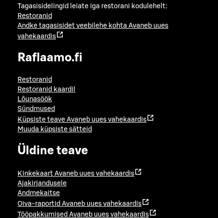
Tagasisidelingid leiate iga restorani kodulehelt:
Restoranid
Andke tagasisidet veebilehe kohta
Avaneb uues
vahekaardis
Raflaamo.fi
Restoranid
Restoranid kaardil
Lõunasöök
Sündmused
Küpsiste teave
Avaneb uues vahekaardis
Muuda küpsiste sätteid
Üldine teave
Kinkekaart
Avaneb uues vahekaardis
Ajakirjandusele
Andmekaitse
Oiva-raportid
Avaneb uues vahekaardis
Tööpakkumised
Avaneb uues vahekaardis