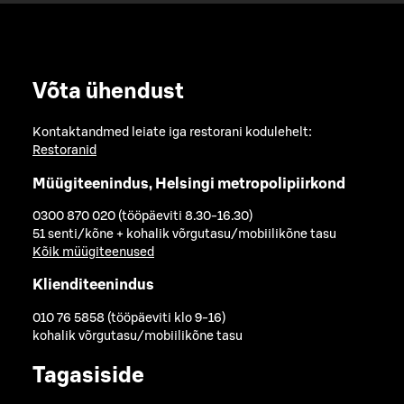
Võta ühendust
Kontaktandmed leiate iga restorani kodulehelt:
Restoranid
Müügiteenindus, Helsingi metropolipiirkond
0300 870 020 (tööpäeviti 8.30-16.30)
51 senti/kõne + kohalik võrgutasu/mobiilikõne tasu
Kõik müügiteenused
Klienditeenindus
010 76 5858 (tööpäeviti klo 9-16)
kohalik võrgutasu/mobiilikõne tasu
Tagasiside