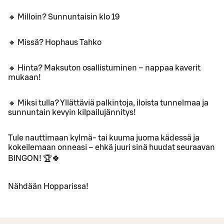
🔸 Milloin? Sunnuntaisin klo 19
🔸 Missä? Hophaus Tahko
🔸 Hinta? Maksuton osallistuminen – nappaa kaverit
mukaan!
🔸 Miksi tulla? Yllättäviä palkintoja, iloista tunnelmaa ja
sunnuntain kevyin kilpailujännitys!
Tule nauttimaan kylmä- tai kuuma juoma kädessä ja
kokeilemaan onneasi – ehkä juuri sinä huudat seuraavan
BINGON! 🏆🍀
Nähdään Hopparissa!