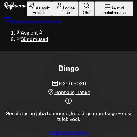
Liigu peamise sisu juurde
Asukoht
Logige
Avatud
Helsinki
sisse
Otsi
mobiilimenüü
Broneeri laud
Helsinki
Avaleht
Sündmused
Bingo
P 21.6.2026
Hophaus, Tahko
See üritus on juba toimunud, kuid ärge muretsege – uusi
tuleb veel.
Vaata kõiki üritusi