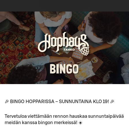
🎉 BINGO HOPPARISSA – SUNNUNTAINA KLO 19! 🎉
Tervetuloa viettämään rennon hauskaa sunnuntaipäivää
meidän kanssa bingon merkeissä! ☀️