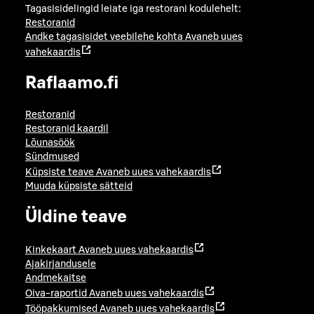
Tagasisidelingid leiate iga restorani kodulehelt:
Restoranid
Andke tagasisidet veebilehe kohta
Avaneb uues
vahekaardis
Raflaamo.fi
Restoranid
Restoranid kaardil
Lõunasöök
Sündmused
Küpsiste teave
Avaneb uues vahekaardis
Muuda küpsiste sätteid
Üldine teave
Kinkekaart
Avaneb uues vahekaardis
Ajakirjandusele
Andmekaitse
Oiva-raportid
Avaneb uues vahekaardis
Tööpakkumised
Avaneb uues vahekaardis