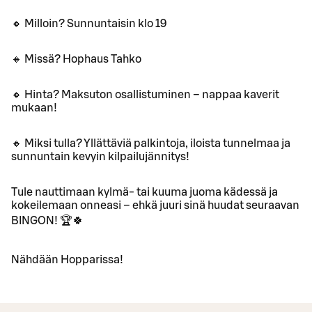
🔸 Milloin? Sunnuntaisin klo 19
🔸 Missä? Hophaus Tahko
🔸 Hinta? Maksuton osallistuminen – nappaa kaverit
mukaan!
🔸 Miksi tulla? Yllättäviä palkintoja, iloista tunnelmaa ja
sunnuntain kevyin kilpailujännitys!
Tule nauttimaan kylmä- tai kuuma juoma kädessä ja
kokeilemaan onneasi – ehkä juuri sinä huudat seuraavan
BINGON! 🏆🍀
Nähdään Hopparissa!