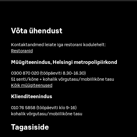
Võta ühendust
Kontaktandmed leiate iga restorani kodulehelt:
Restoranid
Müügiteenindus, Helsingi metropolipiirkond
0300 870 020 (tööpäeviti 8.30-16.30)
51 senti/kõne + kohalik võrgutasu/mobiilikõne tasu
Kõik müügiteenused
Klienditeenindus
010 76 5858 (tööpäeviti klo 9-16)
kohalik võrgutasu/mobiilikõne tasu
Tagasiside