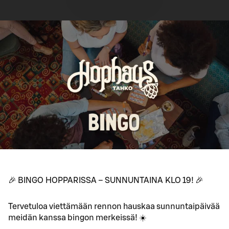
🎉 BINGO HOPPARISSA – SUNNUNTAINA KLO 19! 🎉
Tervetuloa viettämään rennon hauskaa sunnuntaipäivää
meidän kanssa bingon merkeissä! ☀️