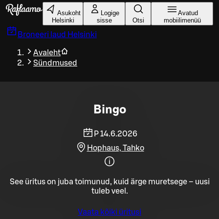
Liigu peamise sisu juurde
Asukoht
Logige
Avatud
Helsinki
sisse
Otsi
mobiilimenüü
Broneeri laud
Helsinki
Avaleht
Sündmused
Bingo
P 14.6.2026
Hophaus, Tahko
See üritus on juba toimunud, kuid ärge muretsege – uusi
tuleb veel.
Vaata kõiki üritusi