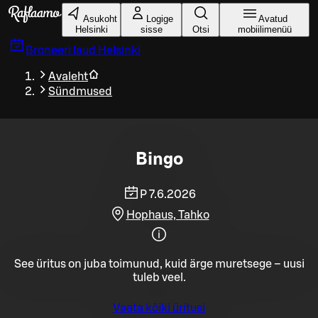
Liigu peamise sisu juurde
Asukoht
Logige
Avatud
Helsinki
sisse
Otsi
mobiilimenüü
Broneeri laud
Helsinki
Avaleht
Sündmused
Bingo
P 7.6.2026
Hophaus, Tahko
See üritus on juba toimunud, kuid ärge muretsege – uusi
tuleb veel.
Vaata kõiki üritusi