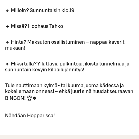
🔸 Milloin? Sunnuntaisin klo 19
🔸 Missä? Hophaus Tahko
🔸 Hinta? Maksuton osallistuminen – nappaa kaverit
mukaan!
🔸 Miksi tulla? Yllättäviä palkintoja, iloista tunnelmaa ja
sunnuntain kevyin kilpailujännitys!
Tule nauttimaan kylmä- tai kuuma juoma kädessä ja
kokeilemaan onneasi – ehkä juuri sinä huudat seuraavan
BINGON! 🏆🍀
Nähdään Hopparissa!