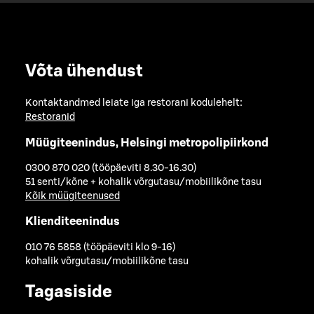
Võta ühendust
Kontaktandmed leiate iga restorani kodulehelt:
Restoranid
Müügiteenindus, Helsingi metropolipiirkond
0300 870 020 (tööpäeviti 8.30-16.30)
51 senti/kõne + kohalik võrgutasu/mobiilikõne tasu
Kõik müügiteenused
Klienditeenindus
010 76 5858 (tööpäeviti klo 9-16)
kohalik võrgutasu/mobiilikõne tasu
Tagasiside