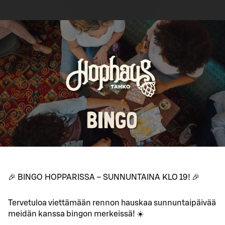
🎉 BINGO HOPPARISSA – SUNNUNTAINA KLO 19! 🎉
Tervetuloa viettämään rennon hauskaa sunnuntaipäivää
meidän kanssa bingon merkeissä! ☀️