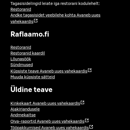
Tagasisidelingid leiate iga restorani kodulehelt:
Restoranid
Andke tagasisidet veebilehe kohta
Avaneb uues
vahekaardis
Raflaamo.fi
Restoranid
Restoranid kaardil
Lõunasöök
Sündmused
Küpsiste teave
Avaneb uues vahekaardis
Muuda küpsiste sätteid
Üldine teave
Kinkekaart
Avaneb uues vahekaardis
Ajakirjandusele
Andmekaitse
Oiva-raportid
Avaneb uues vahekaardis
Tööpakkumised
Avaneb uues vahekaardis