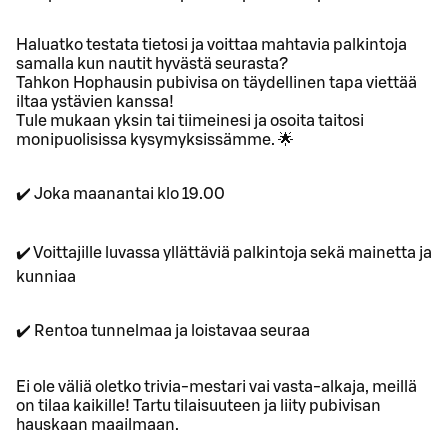
Haluatko testata tietosi ja voittaa mahtavia palkintoja
samalla kun nautit hyvästä seurasta?
Tahkon Hophausin pubivisa on täydellinen tapa viettää
iltaa ystävien kanssa!
Tule mukaan yksin tai tiimeinesi ja osoita taitosi
monipuolisissa kysymyksissämme. 🌟
✔️ Joka maanantai klo 19.00
✔️ Voittajille luvassa yllättäviä palkintoja sekä mainetta ja
kunniaa
✔️ Rentoa tunnelmaa ja loistavaa seuraa
Ei ole väliä oletko trivia-mestari vai vasta-alkaja, meillä
on tilaa kaikille! Tartu tilaisuuteen ja liity pubivisan
hauskaan maailmaan.