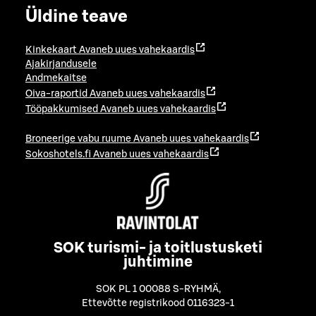
Üldine teave
Kinkekaart
Avaneb uues vahekaardis
Ajakirjandusele
Andmekaitse
Oiva-raportid
Avaneb uues vahekaardis
Tööpakkumised
Avaneb uues vahekaardis
Broneerige vabu ruume
Avaneb uues vahekaardis
Sokoshotels.fi
Avaneb uues vahekaardis
SOK turismi- ja toitlustusketi
juhtimine
SOK PL 1 00088 S-RYHMÄ
,
Ettevõtte registrikood 0116323-1