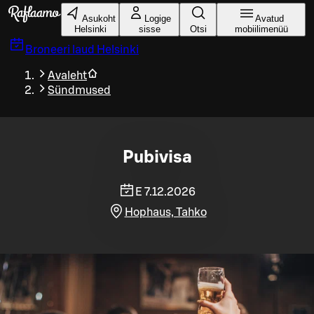
Liigu peamise sisu juurde
Asukoht
Logige
Avatud
Helsinki
sisse
Otsi
mobiilimenüü
Broneeri laud
Helsinki
Avaleht
Sündmused
Pubivisa
E 7.12.2026
Hophaus, Tahko