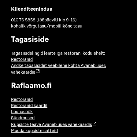
Klienditeenindus
010 76 5858 (tööpäeviti klo 9-16)
kohalik võrgutasu/mobiilikõne tasu
Tagasiside
Tagasisidelingid leiate iga restorani kodulehelt:
Restoranid
Andke tagasisidet veebilehe kohta
Avaneb uues
vahekaardis
Raflaamo.fi
Restoranid
Restoranid kaardil
Lõunasöök
Sündmused
Küpsiste teave
Avaneb uues vahekaardis
Muuda küpsiste sätteid