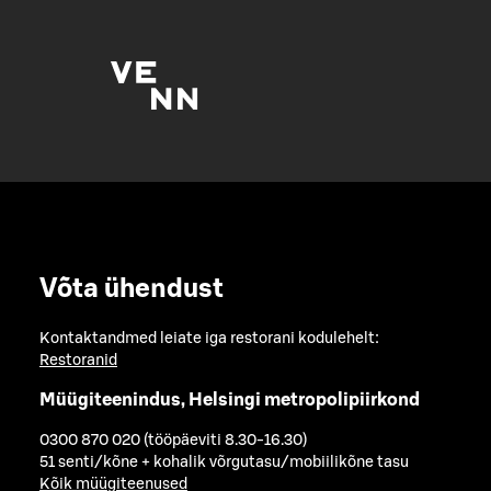
Võta ühendust
Kontaktandmed leiate iga restorani kodulehelt:
Restoranid
Müügiteenindus, Helsingi metropolipiirkond
0300 870 020 (tööpäeviti 8.30-16.30)
51 senti/kõne + kohalik võrgutasu/mobiilikõne tasu
Kõik müügiteenused