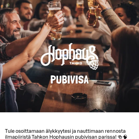
Tule osoittamaan älykkyytesi ja nauttimaan rennosta
ilmapiiristä Tahkon Hophausin pubivisan parissa! 🍻🧠