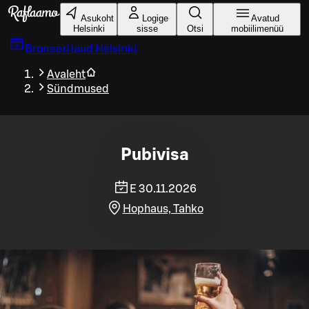
Liigu peamise sisu juurde
Asukoht
Logige
Avatud
Helsinki
sisse
Otsi
mobiilimenüü
Broneeri laud
Helsinki
Avaleht
Sündmused
Pubivisa
E 30.11.2026
Hophaus, Tahko