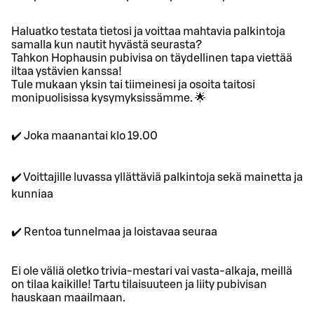
Haluatko testata tietosi ja voittaa mahtavia palkintoja
samalla kun nautit hyvästä seurasta?
Tahkon Hophausin pubivisa on täydellinen tapa viettää
iltaa ystävien kanssa!
Tule mukaan yksin tai tiimeinesi ja osoita taitosi
monipuolisissa kysymyksissämme. 🌟
✔️ Joka maanantai klo 19.00
✔️ Voittajille luvassa yllättäviä palkintoja sekä mainetta ja
kunniaa
✔️ Rentoa tunnelmaa ja loistavaa seuraa
Ei ole väliä oletko trivia-mestari vai vasta-alkaja, meillä
on tilaa kaikille! Tartu tilaisuuteen ja liity pubivisan
hauskaan maailmaan.