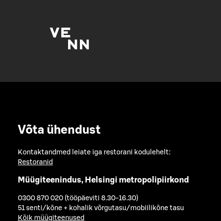
Võta ühendust
Kontaktandmed leiate iga restorani kodulehelt:
Restoranid
Müügiteenindus, Helsingi metropolipiirkond
0300 870 020 (tööpäeviti 8.30-16.30)
51 senti/kõne + kohalik võrgutasu/mobiilikõne tasu
Kõik müügiteenused