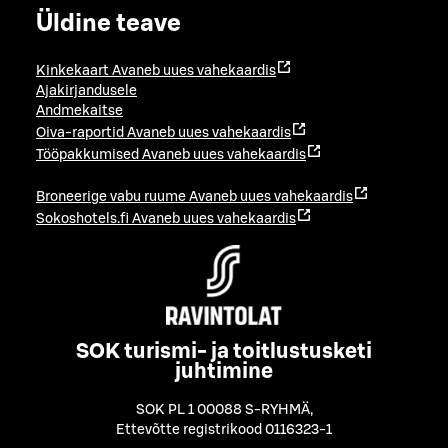
Üldine teave
Kinkekaart
Avaneb uues vahekaardis
Ajakirjandusele
Andmekaitse
Oiva-raportid
Avaneb uues vahekaardis
Tööpakkumised
Avaneb uues vahekaardis
Broneerige vabu ruume
Avaneb uues vahekaardis
Sokoshotels.fi
Avaneb uues vahekaardis
SOK turismi- ja toitlustusketi
juhtimine
SOK PL 1 00088 S-RYHMÄ
,
Ettevõtte registrikood 0116323-1