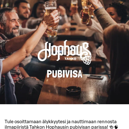
Tule osoittamaan älykkyytesi ja nauttimaan rennosta
ilmapiiristä Tahkon Hophausin pubivisan parissa! 🍻🧠