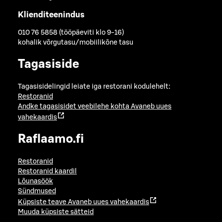
Klienditeenindus
010 76 5858 (tööpäeviti klo 9-16)
kohalik võrgutasu/mobiilikõne tasu
Tagasiside
Tagasisidelingid leiate iga restorani kodulehelt:
Restoranid
Andke tagasisidet veebilehe kohta
Avaneb uues
vahekaardis
Raflaamo.fi
Restoranid
Restoranid kaardil
Lõunasöök
Sündmused
Küpsiste teave
Avaneb uues vahekaardis
Muuda küpsiste sätteid