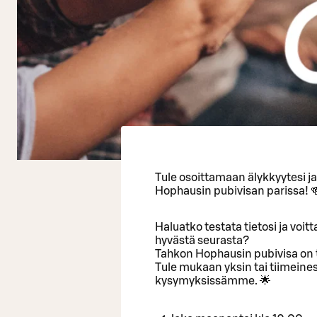
Tule osoittamaan älykkyytesi j
Hophausin pubivisan parissa! 
Haluatko testata tietosi ja voi
hyvästä seurasta?
Tahkon Hophausin pubivisa on t
Tule mukaan yksin tai tiimeinesi
kysymyksissämme. 🌟