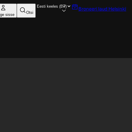
Broneeri laud
Helsinki
Otsi
ige sisse