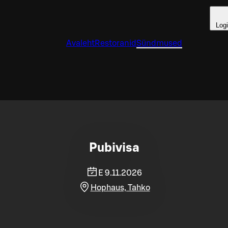
Log
Avaleht
Restoranid
Sündmused
Pubivisa
E 9.11.2026
Hophaus, Tahko