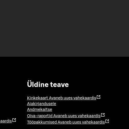
Üldine teave
Kinkekaart
Avaneb uues vahekaardis
Ajakirjandusele
Andmekaitse
Oiva-raportid
Avaneb uues vahekaardis
aardis
Tööpakkumised
Avaneb uues vahekaardis