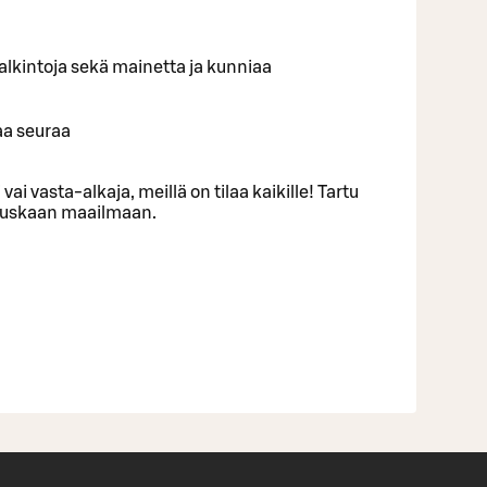
ä palkintoja sekä mainetta ja kunniaa
aa seuraa
 vai vasta-alkaja, meillä on tilaa kaikille! Tartu
 hauskaan maailmaan.