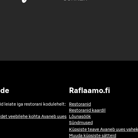
ide
Raflaamo.fi
id leiate iga restorani kodulehelt:
Restoranid
Restoranid kaardil
idet veebilehe kohta
Avaneb uues
Lõunasöök
Sündmused
Küpsiste teave
Avaneb uues vahek
Muuda küpsiste sätteid