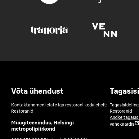
Võta ühendust
Tagasis
Kontaktandmed leiate iga restorani kodulehelt:
Tagasisideling
Restoranid
Restoranid
Andke tagasis
Müügiteenindus, Helsingi
vahekaardis
metropolipiirkond