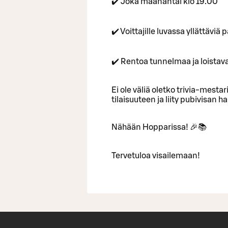
✔️ Joka maanantai klo 19.00
✔️ Voittajille luvassa yllättävi
✔️ Rentoa tunnelmaa ja loistav
Ei ole väliä oletko trivia-mestari
tilaisuuteen ja liity pubivisan
Nähään Hopparissa! 🎉📚
Tervetuloa visailemaan!