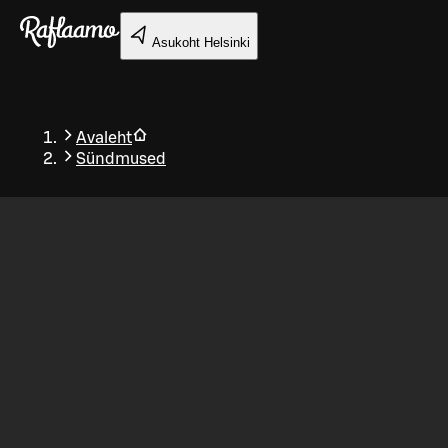
Liigu peamise sisu juurde
Asukoht
Helsinki
Avaleht
Sündmused
Tagasi