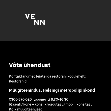
Võta ühendust
Kontaktandmed leiate iga restorani kodulehelt:
Restoranid
Müügiteenindus, Helsingi metropolipiirkond
0300 870 020 (tööpäeviti 8.30-16.30)
51 senti/kõne + kohalik võrgutasu/mobiilikõne tasu
Kõik müügiteenused