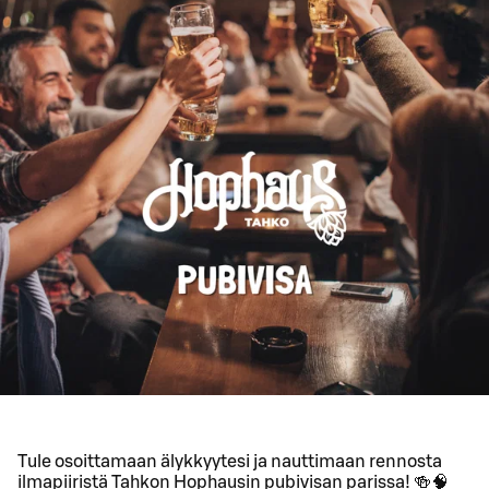
Tule osoittamaan älykkyytesi ja nauttimaan rennosta
ilmapiiristä Tahkon Hophausin pubivisan parissa! 🍻🧠