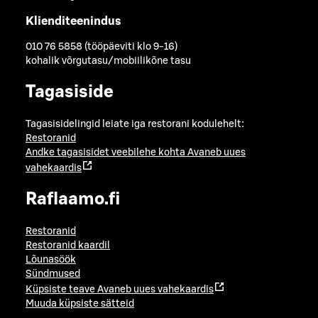
Klienditeenindus
010 76 5858 (tööpäeviti klo 9-16)
kohalik võrgutasu/mobiilikõne tasu
Tagasiside
Tagasisidelingid leiate iga restorani kodulehelt:
Restoranid
Andke tagasisidet veebilehe kohta
Avaneb uues
vahekaardis
Raflaamo.fi
Restoranid
Restoranid kaardil
Lõunasöök
Sündmused
Küpsiste teave
Avaneb uues vahekaardis
Muuda küpsiste sätteid