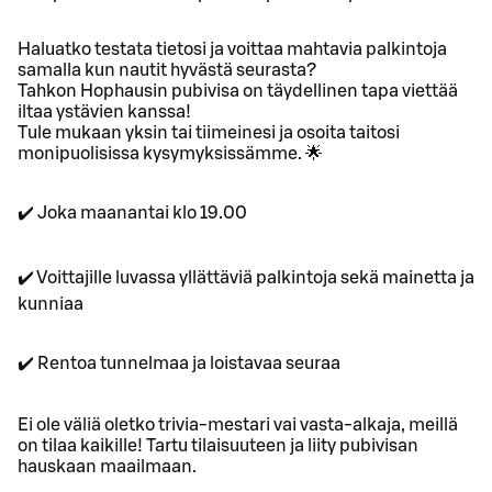
Haluatko testata tietosi ja voittaa mahtavia palkintoja
samalla kun nautit hyvästä seurasta?
Tahkon Hophausin pubivisa on täydellinen tapa viettää
iltaa ystävien kanssa!
Tule mukaan yksin tai tiimeinesi ja osoita taitosi
monipuolisissa kysymyksissämme. 🌟
✔️ Joka maanantai klo 19.00
✔️ Voittajille luvassa yllättäviä palkintoja sekä mainetta ja
kunniaa
✔️ Rentoa tunnelmaa ja loistavaa seuraa
Ei ole väliä oletko trivia-mestari vai vasta-alkaja, meillä
on tilaa kaikille! Tartu tilaisuuteen ja liity pubivisan
hauskaan maailmaan.