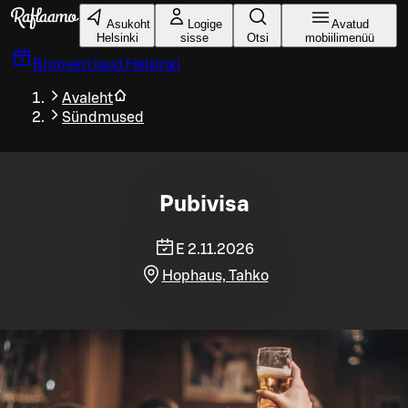
Liigu peamise sisu juurde
Asukoht
Logige
Avatud
Helsinki
sisse
Otsi
mobiilimenüü
Broneeri laud
Helsinki
Avaleht
Sündmused
Pubivisa
E 2.11.2026
Hophaus, Tahko