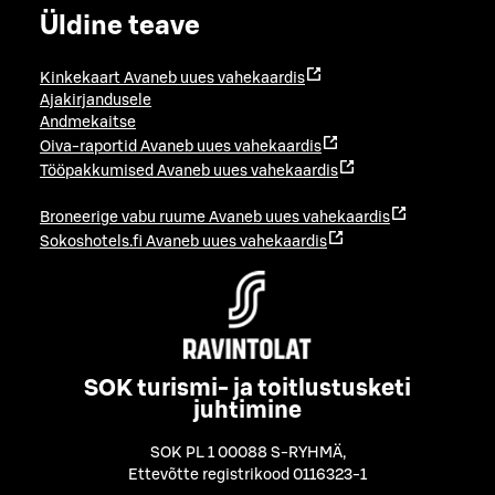
Üldine teave
Kinkekaart
Avaneb uues vahekaardis
Ajakirjandusele
Andmekaitse
Oiva-raportid
Avaneb uues vahekaardis
Tööpakkumised
Avaneb uues vahekaardis
Broneerige vabu ruume
Avaneb uues vahekaardis
Sokoshotels.fi
Avaneb uues vahekaardis
SOK turismi- ja toitlustusketi
juhtimine
SOK PL 1 00088 S-RYHMÄ
,
Ettevõtte registrikood 0116323-1