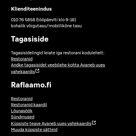
Klienditeenindus
010 76 5858 (tööpäeviti klo 9-16)
kohalik võrgutasu/mobiilikõne tasu
Tagasiside
Tagasisidelingid leiate iga restorani kodulehelt:
Restoranid
Andke tagasisidet veebilehe kohta
Avaneb uues
vahekaardis
Raflaamo.fi
Restoranid
Restoranid kaardil
Lõunasöök
Sündmused
Küpsiste teave
Avaneb uues vahekaardis
Muuda küpsiste sätteid