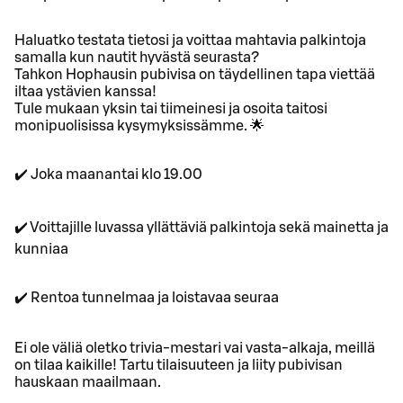
Haluatko testata tietosi ja voittaa mahtavia palkintoja
samalla kun nautit hyvästä seurasta?
Tahkon Hophausin pubivisa on täydellinen tapa viettää
iltaa ystävien kanssa!
Tule mukaan yksin tai tiimeinesi ja osoita taitosi
monipuolisissa kysymyksissämme. 🌟
✔️ Joka maanantai klo 19.00
✔️ Voittajille luvassa yllättäviä palkintoja sekä mainetta ja
kunniaa
✔️ Rentoa tunnelmaa ja loistavaa seuraa
Ei ole väliä oletko trivia-mestari vai vasta-alkaja, meillä
on tilaa kaikille! Tartu tilaisuuteen ja liity pubivisan
hauskaan maailmaan.