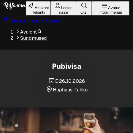
Liigu peamise sisu juurde
Asukoht
Logige
Avatud
Helsinki
sisse
Otsi
mobiilimenüü
Broneeri laud
Helsinki
Avaleht
Sündmused
Pubivisa
E 26.10.2026
Hophaus, Tahko