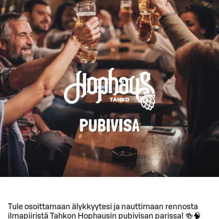
Tule osoittamaan älykkyytesi ja nauttimaan rennosta
ilmapiiristä Tahkon Hophausin pubivisan parissa! 🍻🧠