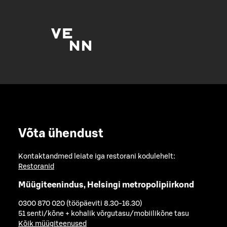
Võta ühendust
Kontaktandmed leiate iga restorani kodulehelt:
Restoranid
Müügiteenindus, Helsingi metropolipiirkond
0300 870 020 (tööpäeviti 8.30-16.30)
51 senti/kõne + kohalik võrgutasu/mobiilikõne tasu
Kõik müügiteenused