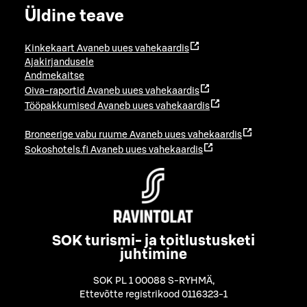
Üldine teave
Kinkekaart
Avaneb uues vahekaardis
Ajakirjandusele
Andmekaitse
Oiva-raportid
Avaneb uues vahekaardis
Tööpakkumised
Avaneb uues vahekaardis
Broneerige vabu ruume
Avaneb uues vahekaardis
Sokoshotels.fi
Avaneb uues vahekaardis
SOK turismi- ja toitlustusketi
juhtimine
SOK PL 1 00088 S-RYHMÄ
,
Ettevõtte registrikood 0116323-1