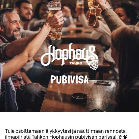
Tule osoittamaan älykkyytesi ja nauttimaan rennosta
ilmapiiristä Tahkon Hophausin pubivisan parissa! 🍻🧠