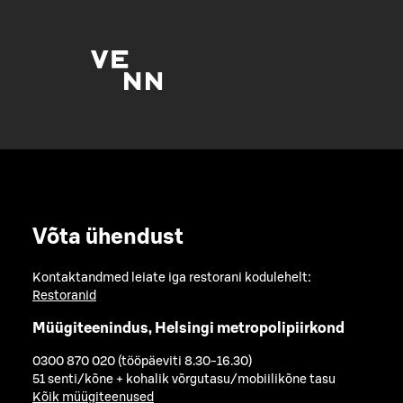
Võta ühendust
Kontaktandmed leiate iga restorani kodulehelt:
Restoranid
Müügiteenindus, Helsingi metropolipiirkond
0300 870 020 (tööpäeviti 8.30-16.30)
51 senti/kõne + kohalik võrgutasu/mobiilikõne tasu
Kõik müügiteenused