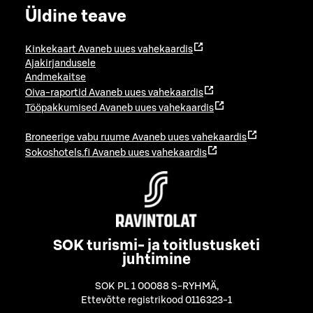
Üldine teave
Kinkekaart
Avaneb uues vahekaardis
Ajakirjandusele
Andmekaitse
Oiva-raportid
Avaneb uues vahekaardis
Tööpakkumised
Avaneb uues vahekaardis
Broneerige vabu ruume
Avaneb uues vahekaardis
Sokoshotels.fi
Avaneb uues vahekaardis
SOK turismi- ja toitlustusketi
juhtimine
SOK PL 1 00088 S-RYHMÄ
,
Ettevõtte registrikood 0116323-1