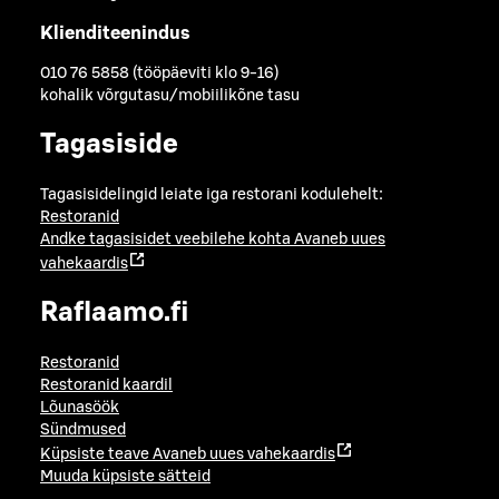
Klienditeenindus
010 76 5858 (tööpäeviti klo 9-16)
kohalik võrgutasu/mobiilikõne tasu
Tagasiside
Tagasisidelingid leiate iga restorani kodulehelt:
Restoranid
Andke tagasisidet veebilehe kohta
Avaneb uues
vahekaardis
Raflaamo.fi
Restoranid
Restoranid kaardil
Lõunasöök
Sündmused
Küpsiste teave
Avaneb uues vahekaardis
Muuda küpsiste sätteid