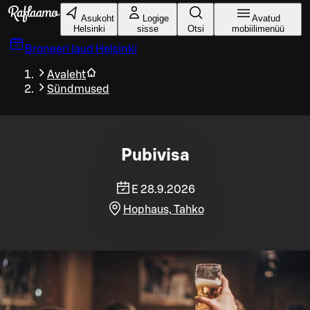
Liigu peamise sisu juurde
Asukoht
Logige
Avatud
Helsinki
sisse
Otsi
mobiilimenüü
Broneeri laud
Helsinki
Avaleht
Sündmused
Pubivisa
E 28.9.2026
Hophaus, Tahko