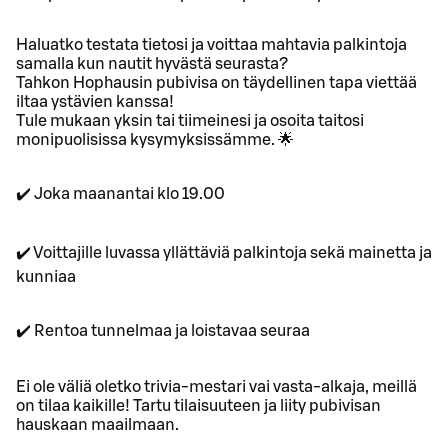
Haluatko testata tietosi ja voittaa mahtavia palkintoja
samalla kun nautit hyvästä seurasta?
Tahkon Hophausin pubivisa on täydellinen tapa viettää
iltaa ystävien kanssa!
Tule mukaan yksin tai tiimeinesi ja osoita taitosi
monipuolisissa kysymyksissämme. 🌟
✔️ Joka maanantai klo 19.00
✔️ Voittajille luvassa yllättäviä palkintoja sekä mainetta ja
kunniaa
✔️ Rentoa tunnelmaa ja loistavaa seuraa
Ei ole väliä oletko trivia-mestari vai vasta-alkaja, meillä
on tilaa kaikille! Tartu tilaisuuteen ja liity pubivisan
hauskaan maailmaan.