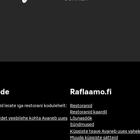
ide
Raflaamo.fi
id leiate iga restorani kodulehelt:
Restoranid
Restoranid kaardil
idet veebilehe kohta
Avaneb uues
Lõunasöök
Sündmused
Küpsiste teave
Avaneb uues vahek
Muuda küpsiste sätteid