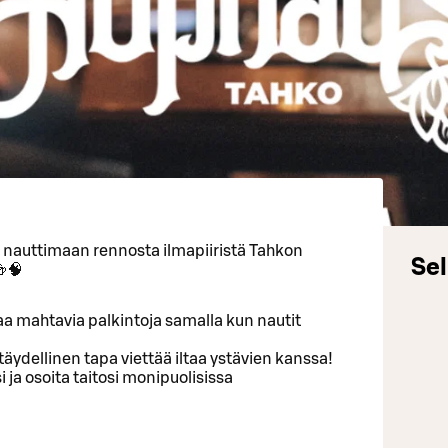
a nauttimaan rennosta ilmapiiristä Tahkon
Sel
🍻🧠
ttaa mahtavia palkintoja samalla kun nautit
äydellinen tapa viettää iltaa ystävien kanssa!
 ja osoita taitosi monipuolisissa