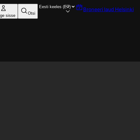
Broneeri laud
Helsinki
Otsi
ige sisse