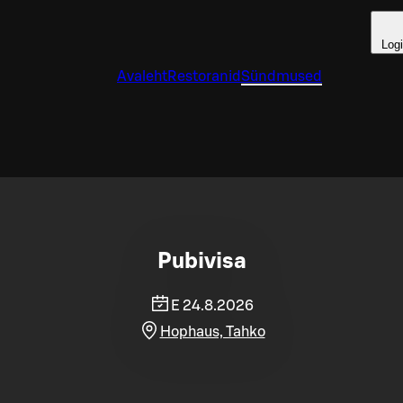
Log
Avaleht
Restoranid
Sündmused
Pubivisa
E 24.8.2026
Hophaus, Tahko