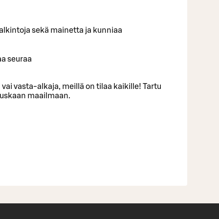
ä palkintoja sekä mainetta ja kunniaa
aa seuraa
 vai vasta-alkaja, meillä on tilaa kaikille! Tartu
 hauskaan maailmaan.