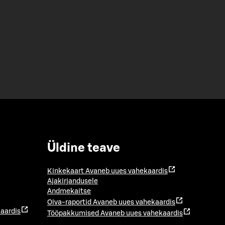
Üldine teave
Kinkekaart
Avaneb uues vahekaardis
Ajakirjandusele
Andmekaitse
Oiva-raportid
Avaneb uues vahekaardis
aardis
Tööpakkumised
Avaneb uues vahekaardis