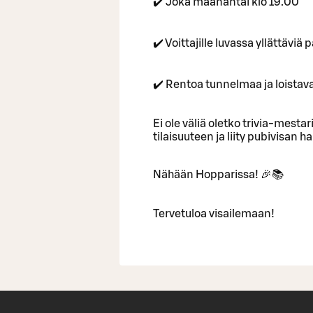
✔️ Joka maanantai klo 19.00
✔️ Voittajille luvassa yllättävi
✔️ Rentoa tunnelmaa ja loistav
Ei ole väliä oletko trivia-mestari
tilaisuuteen ja liity pubivisan
Nähään Hopparissa! 🎉📚
Tervetuloa visailemaan!