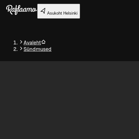
Liigu peamise sisu juurde
Asukoht
Helsinki
Avaleht
Sündmused
Tagasi