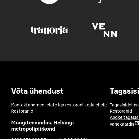
Võta ühendust
Tagasis
Kontaktandmed leiate iga restorani kodulehelt:
Tagasisideling
Restoranid
Restoranid
Andke tagasis
Müügiteenindus, Helsingi
vahekaardis
metropolipiirkond