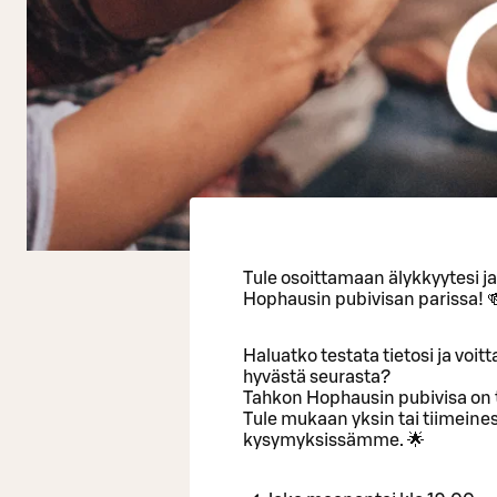
Tule osoittamaan älykkyytesi j
Hophausin pubivisan parissa! 
Haluatko testata tietosi ja voi
hyvästä seurasta?
Tahkon Hophausin pubivisa on t
Tule mukaan yksin tai tiimeinesi
kysymyksissämme. 🌟