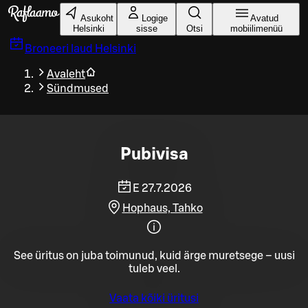
Liigu peamise sisu juurde
Asukoht
Logige
Avatud
Helsinki
sisse
Otsi
mobiilimenüü
Broneeri laud
Helsinki
Avaleht
Sündmused
Pubivisa
E 27.7.2026
Hophaus, Tahko
See üritus on juba toimunud, kuid ärge muretsege – uusi
tuleb veel.
Vaata kõiki üritusi