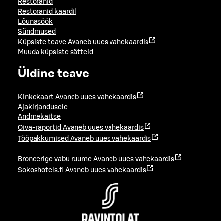
Restoranid
Restoranid kaardil
Lõunasöök
Sündmused
Küpsiste teave
Avaneb uues vahekaardis
Muuda küpsiste sätteid
Üldine teave
Kinkekaart
Avaneb uues vahekaardis
Ajakirjandusele
Andmekaitse
Oiva-raportid
Avaneb uues vahekaardis
Tööpakkumised
Avaneb uues vahekaardis
Broneerige vabu ruume
Avaneb uues vahekaardis
Sokoshotels.fi
Avaneb uues vahekaardis