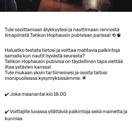
Tule osoittamaan älykkyytesi ja nauttimaan rennosta
ilmapiiristä Tahkon Hophausin pubivisan parissa! 🍻🧠
Haluatko testata tietosi ja voittaa mahtavia palkintoja
samalla kun nautit hyvästä seurasta?
Tahkon Hophausin pubivisa on täydellinen tapa viettää
iltaa ystävien kanssa!
Tule mukaan yksin tai tiimeinesi ja osoita taitosi
monipuolisissa kysymyksissämme. 🌟
✔️ Joka maanantai klo 19.00
✔️ Voittajille luvassa yllättäviä palkintoja sekä mainetta ja
kunniaa