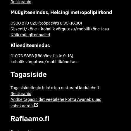
Restoranid
Müügiteenindus, Helsingi metropolipiirkond
0300 870 020 (tööpäeviti 8.30-16.30)
51 senti/kõne + kohalik võrgutasu/mobiilikõne tasu
Kõik müügiteenused
Klienditeenindus
010 76 5858 (tööpäeviti klo 9-16)
kohalik võrgutasu/mobiilikõne tasu
Tagasiside
Tagasisidelingid leiate iga restorani kodulehelt:
Restoranid
Andke tagasisidet veebilehe kohta
Avaneb uues
vahekaardis
Raflaamo.fi