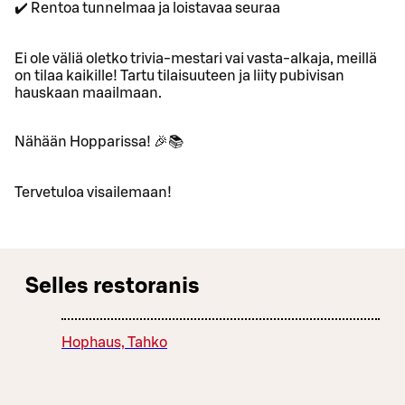
✔️ Rentoa tunnelmaa ja loistavaa seuraa
Ei ole väliä oletko trivia-mestari vai vasta-alkaja, meillä
on tilaa kaikille! Tartu tilaisuuteen ja liity pubivisan
hauskaan maailmaan.
Nähään Hopparissa! 🎉📚
Tervetuloa visailemaan!
Selles restoranis
Hophaus, Tahko