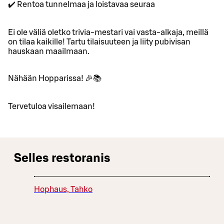
✔️ Rentoa tunnelmaa ja loistavaa seuraa
Ei ole väliä oletko trivia-mestari vai vasta-alkaja, meillä
on tilaa kaikille! Tartu tilaisuuteen ja liity pubivisan
hauskaan maailmaan.
Nähään Hopparissa! 🎉📚
Tervetuloa visailemaan!
Selles restoranis
Hophaus, Tahko