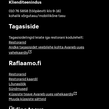
Klienditeenindus
010 76 5858 (tööpäeviti klo 9-16)
kohalik võrgutasu/mobiilikõne tasu
Tagasiside
Tagasisidelingid leiate iga restorani kodulehelt:
Restoranid
Andke tagasisidet veebilehe kohta
Avaneb uues
vahekaardis
Raflaamo.fi
Restoranid
Restoranid kaardil
Lõunasöök
Sündmused
Küpsiste teave
Avaneb uues vahekaardis
Muuda küpsiste sätteid