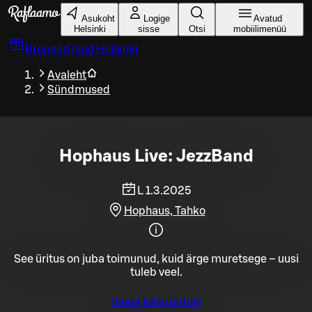
Liigu peamise sisu juurde
Asukoht
Logige
Avatud
Helsinki
sisse
Otsi
mobiilimenüü
Broneeri laud
Helsinki
Avaleht
Sündmused
Hophaus Live: JezzBand
L 1.3.2025
Hophaus, Tahko
See üritus on juba toimunud, kuid ärge muretsege – uusi
tuleb veel.
Vaata kõiki üritusi