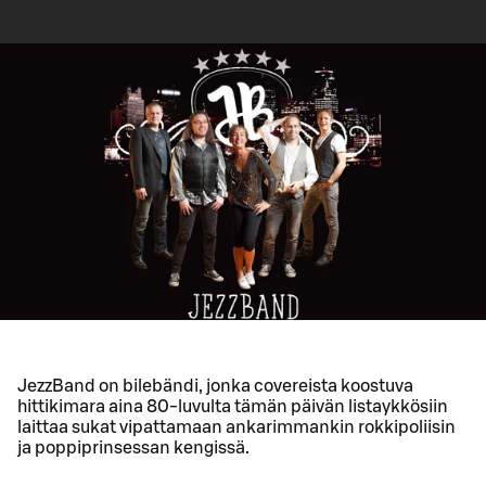
JezzBand on bilebändi, jonka covereista koostuva
hittikimara aina 80-luvulta tämän päivän listaykkösiin
laittaa sukat vipattamaan ankarimmankin rokkipoliisin
ja poppiprinsessan kengissä.