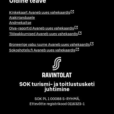
Üldine teave
Kinkekaart
Avaneb uues vahekaardis
Ajakirjandusele
Andmekaitse
Oiva-raportid
Avaneb uues vahekaardis
Tööpakkumised
Avaneb uues vahekaardis
Broneerige vabu ruume
Avaneb uues vahekaardis
Sokoshotels.fi
Avaneb uues vahekaardis
SOK turismi- ja toitlustusketi
juhtimine
SOK PL 1 00088 S-RYHMÄ
,
Ettevõtte registrikood 0116323-1