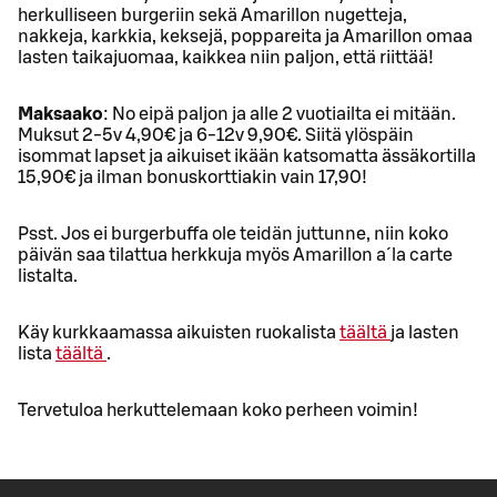
herkulliseen burgeriin sekä Amarillon nugetteja,
nakkeja, karkkia, keksejä, poppareita ja Amarillon omaa
lasten taikajuomaa, kaikkea niin paljon, että riittää!
Maksaako
: No eipä paljon ja alle 2 vuotiailta ei mitään.
Muksut 2-5v 4,90€ ja 6-12v 9,90€. Siitä ylöspäin
isommat lapset ja aikuiset ikään katsomatta ässäkortilla
15,90€ ja ilman bonuskorttiakin vain 17,90!
Psst. Jos ei burgerbuffa ole teidän juttunne, niin koko
päivän saa tilattua herkkuja myös Amarillon a´la carte
listalta.
Käy kurkkaamassa aikuisten ruokalista
täältä
ja lasten
lista
täältä
.
Tervetuloa herkuttelemaan koko perheen voimin!