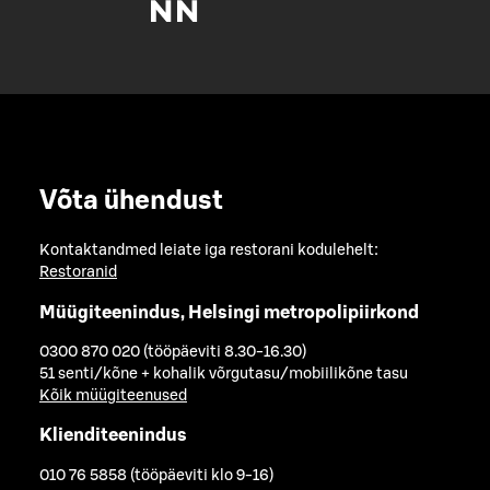
Võta ühendust
Kontaktandmed leiate iga restorani kodulehelt:
Restoranid
Müügiteenindus, Helsingi metropolipiirkond
0300 870 020 (tööpäeviti 8.30-16.30)
51 senti/kõne + kohalik võrgutasu/mobiilikõne tasu
Kõik müügiteenused
Klienditeenindus
010 76 5858 (tööpäeviti klo 9-16)