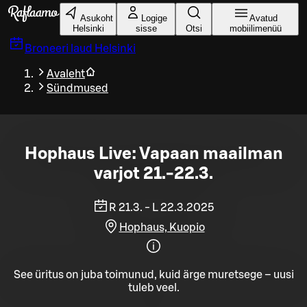
Liigu peamise sisu juurde
Asukoht
Logige
Avatud
Helsinki
sisse
Otsi
mobiilimenüü
Broneeri laud
Helsinki
Avaleht
Sündmused
Hophaus Live: Vapaan maailman
varjot 21.-22.3.
R 21.3. - L 22.3.2025
Hophaus, Kuopio
See üritus on juba toimunud, kuid ärge muretsege – uusi
tuleb veel.