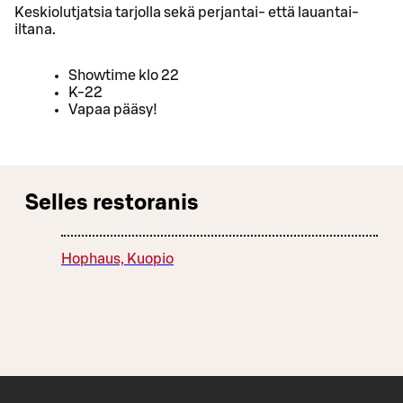
Keskiolutjatsia tarjolla sekä perjantai- että lauantai-
iltana.
Showtime klo 22
K-22
Vapaa pääsy!
Selles restoranis
Hophaus, Kuopio