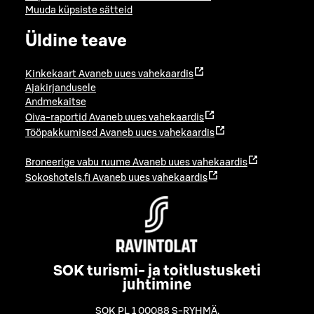
Muuda küpsiste sätteid
Üldine teave
Kinkekaart
Avaneb uues vahekaardis
Ajakirjandusele
Andmekaitse
Oiva-raportid
Avaneb uues vahekaardis
Tööpakkumised
Avaneb uues vahekaardis
Broneerige vabu ruume
Avaneb uues vahekaardis
Sokoshotels.fi
Avaneb uues vahekaardis
SOK turismi- ja toitlustusketi
juhtimine
SOK PL 1 00088 S-RYHMÄ
,