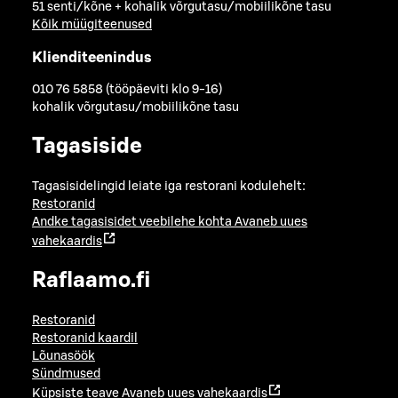
51 senti/kõne + kohalik võrgutasu/mobiilikõne tasu
Kõik müügiteenused
Klienditeenindus
010 76 5858 (tööpäeviti klo 9-16)
kohalik võrgutasu/mobiilikõne tasu
Tagasiside
Tagasisidelingid leiate iga restorani kodulehelt:
Restoranid
Andke tagasisidet veebilehe kohta
Avaneb uues
vahekaardis
Raflaamo.fi
Restoranid
Restoranid kaardil
Lõunasöök
Sündmused
Küpsiste teave
Avaneb uues vahekaardis