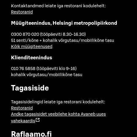
Kontaktandmed leiate iga restorani kodulehelt:
Restoranid
Müügiteenindus, Helsingi metropolipiirkond
0300 870 020 (tööpäeviti 8.30-16.30)
51 senti/kõne + kohalik võrgutasu/mobiilikõne tasu
Kõik müügiteenused
Klienditeenindus
010 76 5858 (tööpäeviti klo 9-16)
kohalik võrgutasu/mobiilikõne tasu
Tagasiside
Tagasisidelingid leiate iga restorani kodulehelt:
Restoranid
Andke tagasisidet veebilehe kohta
Avaneb uues
vahekaardis
Raflaamo.fi