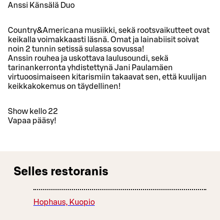
Anssi Känsälä Duo
Country&Americana musiikki, sekä rootsvaikutteet ovat
keikalla voimakkaasti läsnä. Omat ja lainabiisit soivat
noin 2 tunnin setissä sulassa sovussa!
Anssin rouhea ja uskottava laulusoundi, sekä
tarinankerronta yhdistettynä Jani Paulamäen
virtuoosimaiseen kitarismiin takaavat sen, että kuulijan
keikkakokemus on täydellinen!
Show kello 22
Vapaa pääsy!
Selles restoranis
Hophaus, Kuopio