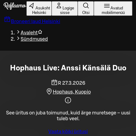
Liigu peamise sisu juurde
Asukoht
Logige
Avatud
Helsinki
sisse
Otsi
mobiilimenüü
Broneeri laud
Helsinki
Avaleht
Sündmused
Hophaus Live: Anssi Känsälä Duo
R 27.3.2026
Hophaus, Kuopio
See üritus on juba toimunud, kuid ärge muretsege – uusi
tuleb veel.
Vaata kõiki üritusi