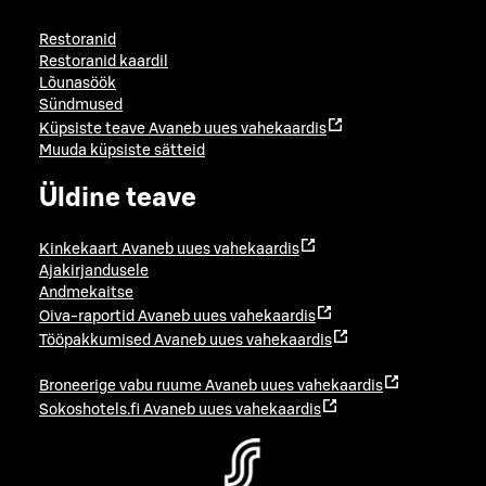
Restoranid
Restoranid kaardil
Lõunasöök
Sündmused
Küpsiste teave
Avaneb uues vahekaardis
Muuda küpsiste sätteid
Üldine teave
Kinkekaart
Avaneb uues vahekaardis
Ajakirjandusele
Andmekaitse
Oiva-raportid
Avaneb uues vahekaardis
Tööpakkumised
Avaneb uues vahekaardis
Broneerige vabu ruume
Avaneb uues vahekaardis
Sokoshotels.fi
Avaneb uues vahekaardis