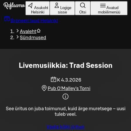
Liigu peamise sisu juurde
Asukoht
Logige
Avatud
Helsinki
sisse
Otsi
mobiilimenüü
Broneeri laud
Helsinki
Avaleht
Sündmused
Livemusiikkia: Trad Session
K 4.3.2026
Pub O'Malley's Torni
See üritus on juba toimunud, kuid ärge muretsege – uusi
tuleb veel.
Vaata kõiki üritusi