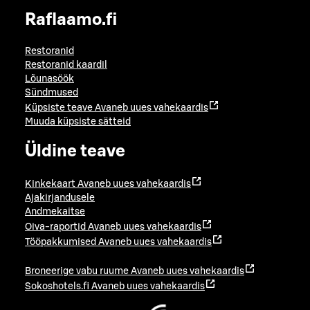
Raflaamo.fi
Restoranid
Restoranid kaardil
Lõunasöök
Sündmused
Küpsiste teave
Avaneb uues vahekaardis
Muuda küpsiste sätteid
Üldine teave
Kinkekaart
Avaneb uues vahekaardis
Ajakirjandusele
Andmekaitse
Oiva-raportid
Avaneb uues vahekaardis
Tööpakkumised
Avaneb uues vahekaardis
Broneerige vabu ruume
Avaneb uues vahekaardis
Sokoshotels.fi
Avaneb uues vahekaardis