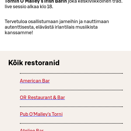
Tornin O'Malley's Irish Barin
joka keskiviikkoinen trad.
live sessio alkaa klo 18.
Tervetuloa osallistumaan jameihin ja nauttimaan
autenttisesta, elävästä irlantilais musiikista
kanssamme!
Kõik restoranid
American Bar
OR Restaurant & Bar
Pub O'Malley's Torni