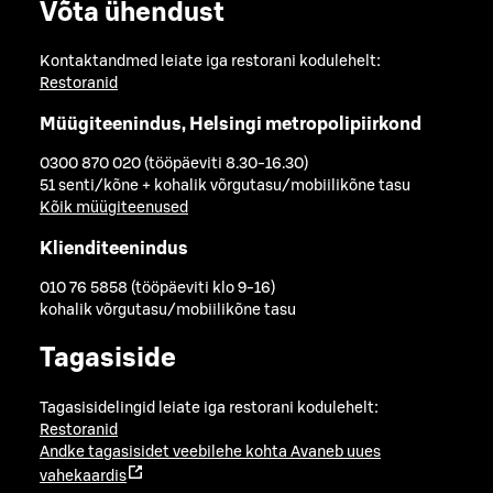
Võta ühendust
Kontaktandmed leiate iga restorani kodulehelt:
Restoranid
Müügiteenindus, Helsingi metropolipiirkond
0300 870 020 (tööpäeviti 8.30-16.30)
51 senti/kõne + kohalik võrgutasu/mobiilikõne tasu
Kõik müügiteenused
Klienditeenindus
010 76 5858 (tööpäeviti klo 9-16)
kohalik võrgutasu/mobiilikõne tasu
Tagasiside
Tagasisidelingid leiate iga restorani kodulehelt:
Restoranid
Andke tagasisidet veebilehe kohta
Avaneb uues
vahekaardis