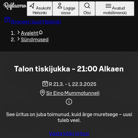
Liigu peamise sisu juurde
Asukoht
Logige
Avatud
Helsinki
sisse
Otsi
mobiilimenüü
Broneeri laud
Helsinki
Avaleht
Sündmused
Talon tiskijukka - 21:00 Alkaen
R 21.3. - L 22.3.2025
Sir Eino Mummotunneli
See üritus on juba toimunud, kuid ärge muretsege – uusi
tuleb veel.
Vaata kõiki üritusi