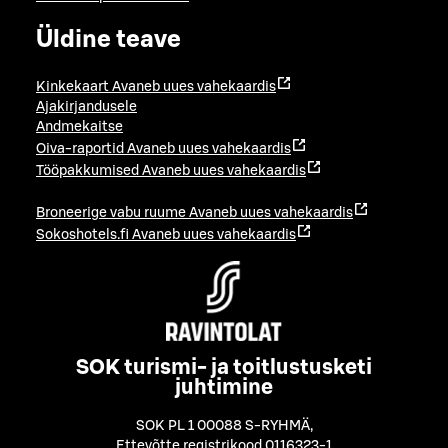
Üldine teave
Kinkekaart
Avaneb uues vahekaardis
Ajakirjandusele
Andmekaitse
Oiva-raportid
Avaneb uues vahekaardis
Tööpakkumised
Avaneb uues vahekaardis
Broneerige vabu ruume
Avaneb uues vahekaardis
Sokoshotels.fi
Avaneb uues vahekaardis
SOK turismi- ja toitlustusketi
juhtimine
SOK PL 1 00088 S-RYHMÄ
,
Ettevõtte registrikood 0116323-1