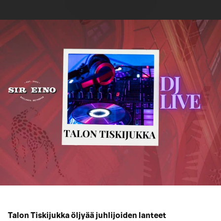
Talon Tiskijukka öljyää juhlijoiden lanteet