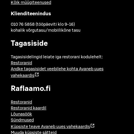
Kõik müügiteenused
Klienditeenindus
010 76 5858 (tööpäeviti klo 9-16)
kohalik võrgutasu/mobiilikõne tasu
Tagasiside
Tagasisidelingid leiate iga restorani kodulehelt:
Restoranid
Andke tagasisidet veebilehe kohta
Avaneb uues
vahekaardis
Raflaamo.fi
Restoranid
Restoranid kaardil
Lõunasöök
Sündmused
Küpsiste teave
Avaneb uues vahekaardis
Muuda küpsiste sätteid