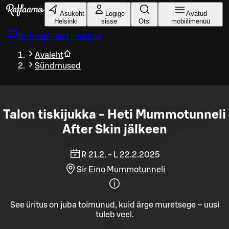
Liigu peamise sisu juurde
Asukoht
Logige
Avatud
Helsinki
sisse
Otsi
mobiilimenüü
Broneeri laud
Helsinki
Avaleht
Sündmused
Talon tiskijukka - Heti Mummotunneli
After Skin jälkeen
R 21.2. - L 22.2.2025
Sir Eino Mummotunneli
See üritus on juba toimunud, kuid ärge muretsege – uusi
tuleb veel.