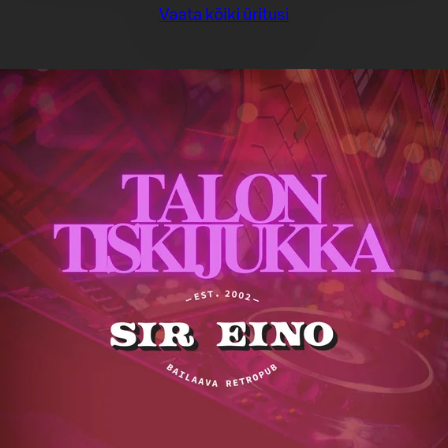
Vaata kõiki üritusi