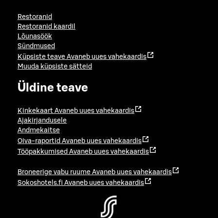
Restoranid
Restoranid kaardil
Lõunasöök
Sündmused
Küpsiste teave
Avaneb uues vahekaardis
Muuda küpsiste sätteid
Üldine teave
Kinkekaart
Avaneb uues vahekaardis
Ajakirjandusele
Andmekaitse
Oiva-raportid
Avaneb uues vahekaardis
Tööpakkumised
Avaneb uues vahekaardis
Broneerige vabu ruume
Avaneb uues vahekaardis
Sokoshotels.fi
Avaneb uues vahekaardis