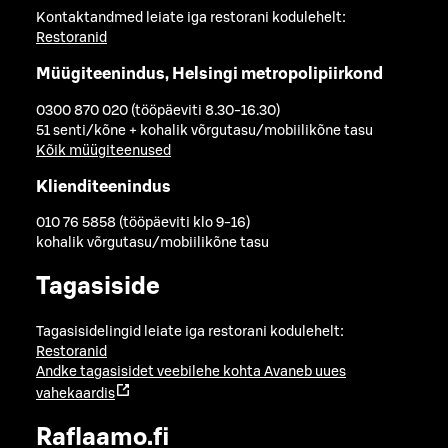
Kontaktandmed leiate iga restorani kodulehelt:
Restoranid
Müügiteenindus, Helsingi metropolipiirkond
0300 870 020 (tööpäeviti 8.30-16.30)
51 senti/kõne + kohalik võrgutasu/mobiilikõne tasu
Kõik müügiteenused
Klienditeenindus
010 76 5858 (tööpäeviti klo 9-16)
kohalik võrgutasu/mobiilikõne tasu
Tagasiside
Tagasisidelingid leiate iga restorani kodulehelt:
Restoranid
Andke tagasisidet veebilehe kohta
Avaneb uues
vahekaardis
Raflaamo.fi