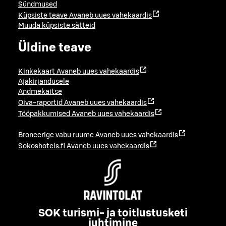
Sündmused
Küpsiste teave
Avaneb uues vahekaardis
Muuda küpsiste sätteid
Üldine teave
Kinkekaart
Avaneb uues vahekaardis
Ajakirjandusele
Andmekaitse
Oiva-raportid
Avaneb uues vahekaardis
Tööpakkumised
Avaneb uues vahekaardis
Broneerige vabu ruume
Avaneb uues vahekaardis
Sokoshotels.fi
Avaneb uues vahekaardis
SOK turismi- ja toitlustusketi
juhtimine