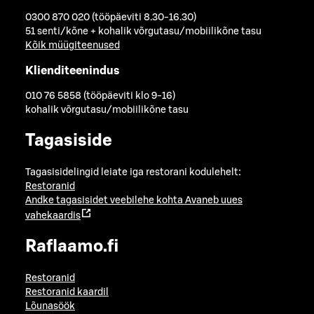
0300 870 020 (tööpäeviti 8.30-16.30)
51 senti/kõne + kohalik võrgutasu/mobiilikõne tasu
Kõik müügiteenused
Klienditeenindus
010 76 5858 (tööpäeviti klo 9-16)
kohalik võrgutasu/mobiilikõne tasu
Tagasiside
Tagasisidelingid leiate iga restorani kodulehelt:
Restoranid
Andke tagasisidet veebilehe kohta
Avaneb uues
vahekaardis
Raflaamo.fi
Restoranid
Restoranid kaardil
Lõunasöök