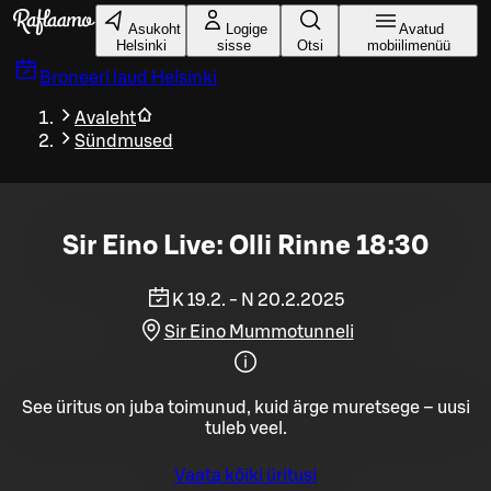
Liigu peamise sisu juurde
Asukoht
Logige
Avatud
Helsinki
sisse
Otsi
mobiilimenüü
Broneeri laud
Helsinki
Avaleht
Sündmused
Sir Eino Live: Olli Rinne 18:30
K 19.2. - N 20.2.2025
Sir Eino Mummotunneli
See üritus on juba toimunud, kuid ärge muretsege – uusi
tuleb veel.
Vaata kõiki üritusi