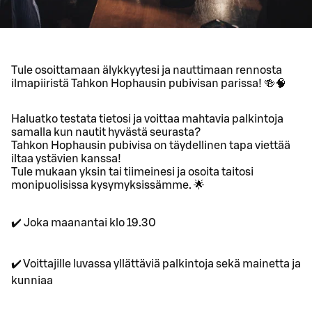
Tule osoittamaan älykkyytesi ja nauttimaan rennosta
ilmapiiristä Tahkon Hophausin pubivisan parissa! 🍻🧠
Haluatko testata tietosi ja voittaa mahtavia palkintoja
samalla kun nautit hyvästä seurasta?
Tahkon Hophausin pubivisa on täydellinen tapa viettää
iltaa ystävien kanssa!
Tule mukaan yksin tai tiimeinesi ja osoita taitosi
monipuolisissa kysymyksissämme. 🌟
✔️ Joka maanantai klo 19.30
✔️ Voittajille luvassa yllättäviä palkintoja sekä mainetta ja
kunniaa