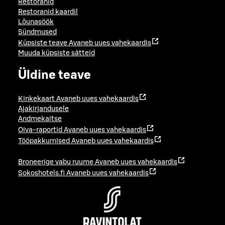
Restoranid
Restoranid kaardil
Lõunasöök
Sündmused
Küpsiste teave
Avaneb uues vahekaardis
Muuda küpsiste sätteid
Üldine teave
Kinkekaart
Avaneb uues vahekaardis
Ajakirjandusele
Andmekaitse
Oiva-raportid
Avaneb uues vahekaardis
Tööpakkumised
Avaneb uues vahekaardis
Broneerige vabu ruume
Avaneb uues vahekaardis
Sokoshotels.fi
Avaneb uues vahekaardis