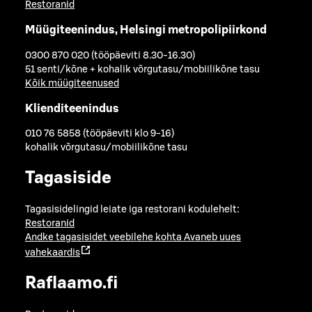
Restoranid
Müügiteenindus, Helsingi metropolipiirkond
0300 870 020 (tööpäeviti 8.30-16.30)
51 senti/kõne + kohalik võrgutasu/mobiilikõne tasu
Kõik müügiteenused
Klienditeenindus
010 76 5858 (tööpäeviti klo 9-16)
kohalik võrgutasu/mobiilikõne tasu
Tagasiside
Tagasisidelingid leiate iga restorani kodulehelt:
Restoranid
Andke tagasisidet veebilehe kohta
Avaneb uues
vahekaardis
Raflaamo.fi