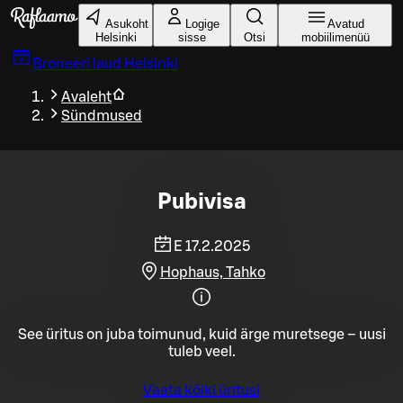
Liigu peamise sisu juurde
Asukoht
Logige
Avatud
Helsinki
sisse
Otsi
mobiilimenüü
Broneeri laud
Helsinki
Avaleht
Sündmused
Pubivisa
E 17.2.2025
Hophaus, Tahko
See üritus on juba toimunud, kuid ärge muretsege – uusi
tuleb veel.
Vaata kõiki üritusi