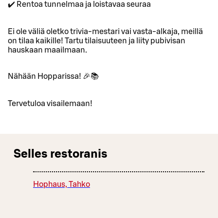
✔️ Rentoa tunnelmaa ja loistavaa seuraa
Ei ole väliä oletko trivia-mestari vai vasta-alkaja, meillä
on tilaa kaikille! Tartu tilaisuuteen ja liity pubivisan
hauskaan maailmaan.
Nähään Hopparissa! 🎉📚
Tervetuloa visailemaan!
Selles restoranis
Hophaus, Tahko