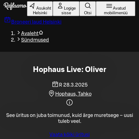
Liigu peamise sisu juurde
Asukoht
Logige
Avatud
Helsinki
sisse
Otsi
mobiilimenüü
Broneeri laud
Helsinki
Avaleht
Sündmused
Hophaus Live: Oliver
R 28.3.2025
Hophaus, Tahko
See üritus on juba toimunud, kuid ärge muretsege – uusi
tuleb veel.
Vaata kõiki üritusi