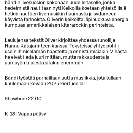
bändin livesuosion kokonaan uudelle tasolle, jonka
hedelmistä nautitaan nyt! Keikoilla koetaan yhteisöllisiä
hetkiä nauttien livemusiikin huumasta ja sydämeen
käyvistä tarinoista. Oliverin keikoilta läpihuokuva energia
kumpuaa amerikkalaisen kitararockin perinteistä.
Laulujensa tekstit Oliver kirjoittaa yhdessä runoilija
Hanna Katajarinteen kanssa. Teksteissä yhtye pohtii
usein ihmiselämän haasteita ja onnistumisiakin. Vihasta
he eivät tiedä juuri mitään, mutta rakkaudesta ja
aamuyön tuulesta sitäkin enemmän.
Bändi työstää parhaillaan uutta musiikkia, jota tullaan
kuulemaan kevään 2025 kiertueella!
Showtime 22.00
K-18 | Vapaa pääsy