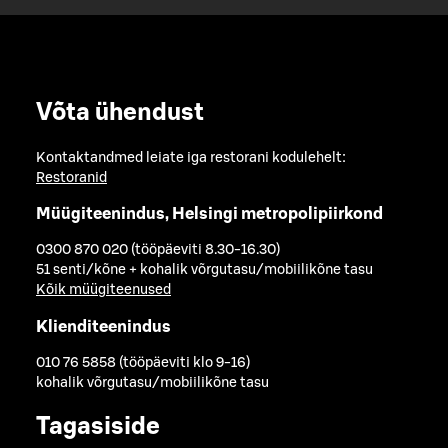
Võta ühendust
Kontaktandmed leiate iga restorani kodulehelt:
Restoranid
Müügiteenindus, Helsingi metropolipiirkond
0300 870 020 (tööpäeviti 8.30-16.30)
51 senti/kõne + kohalik võrgutasu/mobiilikõne tasu
Kõik müügiteenused
Klienditeenindus
010 76 5858 (tööpäeviti klo 9-16)
kohalik võrgutasu/mobiilikõne tasu
Tagasiside