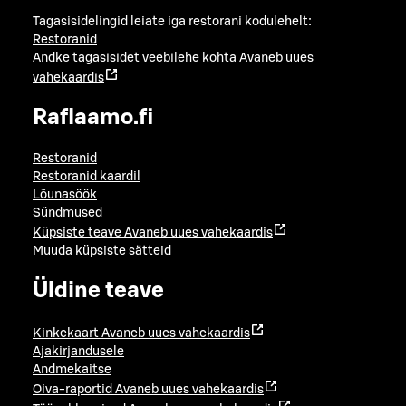
Tagasisidelingid leiate iga restorani kodulehelt:
Restoranid
Andke tagasisidet veebilehe kohta
Avaneb uues
vahekaardis
Raflaamo.fi
Restoranid
Restoranid kaardil
Lõunasöök
Sündmused
Küpsiste teave
Avaneb uues vahekaardis
Muuda küpsiste sätteid
Üldine teave
Kinkekaart
Avaneb uues vahekaardis
Ajakirjandusele
Andmekaitse
Oiva-raportid
Avaneb uues vahekaardis