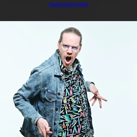
Vaata kõiki üritusi