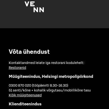
Võta ühendust
Kontaktandmed leiate iga restorani kodulehelt:
Restoranid
Müügiteenindus, Helsingi metropolipiirkond
0300 870 020 (tööpäeviti 8.30-16.30)
51 senti/kõne + kohalik võrgutasu/mobiilikõne tasu
Kõik müügiteenused
Klienditeenindus