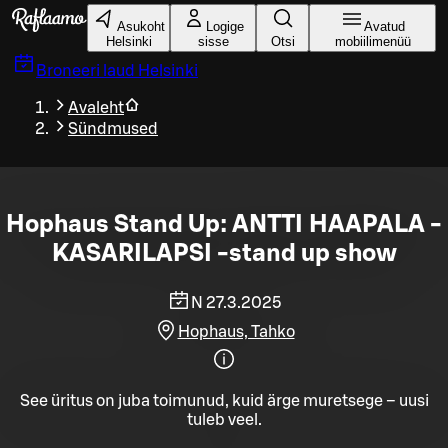
Liigu peamise sisu juurde
Asukoht
Logige
Avatud
Helsinki
sisse
Otsi
mobiilimenüü
Broneeri laud
Helsinki
Avaleht
Sündmused
Hophaus Stand Up: ANTTI HAAPALA -
KASARILAPSI -stand up show
N 27.3.2025
Hophaus, Tahko
See üritus on juba toimunud, kuid ärge muretsege – uusi
tuleb veel.