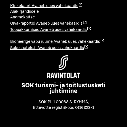
Kinkekaart
Avaneb uues vahekaardis
Ajakirjandusele
Andmekaitse
Oiva-raportid
Avaneb uues vahekaardis
Tööpakkumised
Avaneb uues vahekaardis
Broneerige vabu ruume
Avaneb uues vahekaardis
Sokoshotels.fi
Avaneb uues vahekaardis
SOK turismi- ja toitlustusketi
juhtimine
SOK PL 1 00088 S-RYHMÄ
,
Ettevõtte registrikood 0116323-1