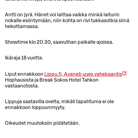
Antti on jyrä. Hänet voi laittaa vaikka minkä laiturin
nokalle esiintymään, niin kohta on rivi tukkasotkia siinä
hekottamassa.
Showtime klo 20.30, saavuthan paikalle ajoissa.
Ikäraja 18 vuotta.
Liput ennakkoon
Lippu.fi,
Avaneb uues vahekaardis
Hophausista ja Break Sokos Hotel Tahkon
vastaanotosta.
Lippuja saatavilla ovelta, mikäli tapahtuma ei ole
ennakkoon loppuunmyyty.
Oikeudet muutoksiin pidätetään.