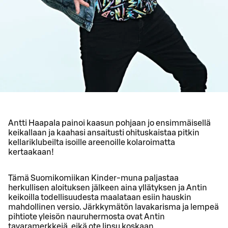
Antti Haapala painoi kaasun pohjaan jo ensimmäisellä
keikallaan ja kaahasi ansaitusti ohituskaistaa pitkin
kellariklubeilta isoille areenoille kolaroimatta
kertaakaan!
Tämä Suomikomiikan Kinder-muna paljastaa
herkullisen aloituksen jälkeen aina yllätyksen ja Antin
keikoilla todellisuudesta maalataan esiin hauskin
mahdollinen versio. Järkkymätön lavakarisma ja lempeä
pihtiote yleisön nauruhermosta ovat Antin
tavaramerkkejä, eikä ote lipsu koskaan.