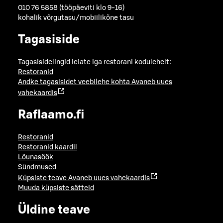
010 76 5858 (tööpäeviti klo 9-16)
kohalik võrgutasu/mobiilikõne tasu
Tagasiside
Tagasisidelingid leiate iga restorani kodulehelt:
Restoranid
Andke tagasisidet veebilehe kohta
Avaneb uues
vahekaardis
Raflaamo.fi
Restoranid
Restoranid kaardil
Lõunasöök
Sündmused
Küpsiste teave
Avaneb uues vahekaardis
Muuda küpsiste sätteid
Üldine teave