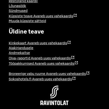
Restoranid kaardil
Lõunasöök
Sündmused
Küpsiste teave
Avaneb uues vahekaardis
Muuda küpsiste sätteid
Üldine teave
Kinkekaart
Avaneb uues vahekaardis
Ajakirjandusele
Andmekaitse
Oiva-raportid
Avaneb uues vahekaardis
Tööpakkumised
Avaneb uues vahekaardis
Broneerige vabu ruume
Avaneb uues vahekaardis
Sokoshotels.fi
Avaneb uues vahekaardis