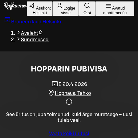
Liigu peamise sisu juurde
Asukoht
Logige
Avatud
Helsinki
sisse
Otsi
mobiilimenüü
Broneeri laud
Helsinki
Avaleht
Sündmused
HOPPARIN PUBIVISA
E 20.4.2026
Hophaus, Tahko
See üritus on juba toimunud, kuid ärge muretsege – uusi
tuleb veel.
Vaata kõiki üritusi