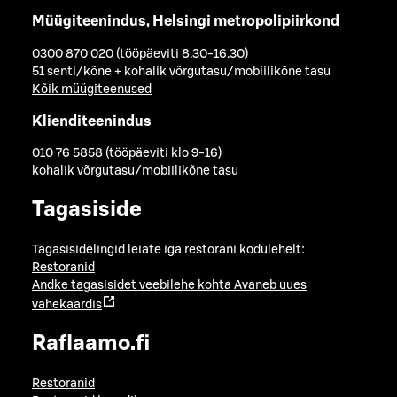
Müügiteenindus, Helsingi metropolipiirkond
0300 870 020 (tööpäeviti 8.30-16.30)
51 senti/kõne + kohalik võrgutasu/mobiilikõne tasu
Kõik müügiteenused
Klienditeenindus
010 76 5858 (tööpäeviti klo 9-16)
kohalik võrgutasu/mobiilikõne tasu
Tagasiside
Tagasisidelingid leiate iga restorani kodulehelt:
Restoranid
Andke tagasisidet veebilehe kohta
Avaneb uues
vahekaardis
Raflaamo.fi
Restoranid