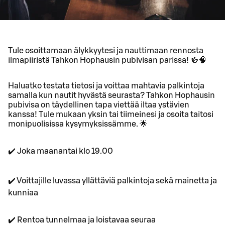
Tule osoittamaan älykkyytesi ja nauttimaan rennosta
ilmapiiristä Tahkon Hophausin pubivisan parissa! 🍻🧠
Haluatko testata tietosi ja voittaa mahtavia palkintoja
samalla kun nautit hyvästä seurasta? Tahkon Hophausin
pubivisa on täydellinen tapa viettää iltaa ystävien
kanssa! Tule mukaan yksin tai tiimeinesi ja osoita taitosi
monipuolisissa kysymyksissämme. 🌟
✔️ Joka maanantai klo 19.00
✔️ Voittajille luvassa yllättäviä palkintoja sekä mainetta ja
kunniaa
✔️ Rentoa tunnelmaa ja loistavaa seuraa