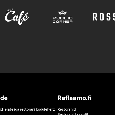
ide
Raflaamo.fi
id leiate iga restorani kodulehelt:
Restoranid
Restoranid kaardil