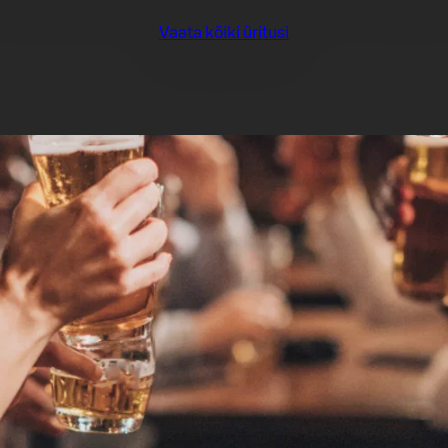
Vaata kõiki üritusi