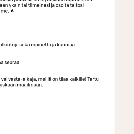
an yksin tai tiimeinesi ja osoita taitosi
me. 🌟
ä palkintoja sekä mainetta ja kunniaa
aa seuraa
 vai vasta-alkaja, meillä on tilaa kaikille! Tartu
 hauskaan maailmaan.