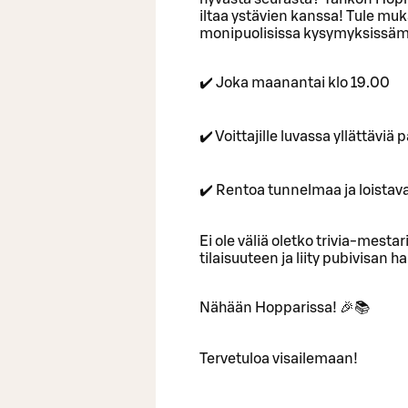
iltaa ystävien kanssa! Tule muka
monipuolisissa kysymyksissäm
✔️ Joka maanantai klo 19.00
✔️ Voittajille luvassa yllättävi
✔️ Rentoa tunnelmaa ja loistav
Ei ole väliä oletko trivia-mestari
tilaisuuteen ja liity pubivisan
Nähään Hopparissa! 🎉📚
Tervetuloa visailemaan!