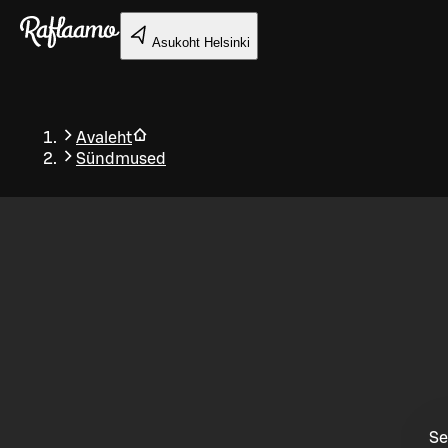
Liigu peamise sisu juurde
Asukoht
Helsinki
Avaleht
Sündmused
Tagasi
Se