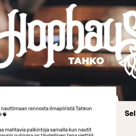
a nauttimaan rennosta ilmapiiristä Tahkon
Sel
🍻🧠
ttaa mahtavia palkintoja samalla kun nautit
usin pubivisa on täydellinen tapa viettää