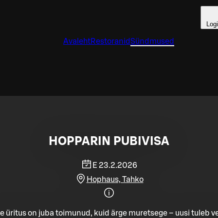
Log
Avaleht
Restoranid
Sündmused
HOPPARIN PUBIVISA
E 23.2.2026
Hophaus, Tahko
e üritus on juba toimunud, kuid ärge muretsege – uusi tuleb ve