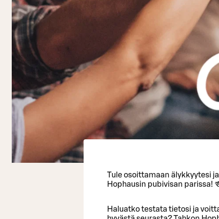
Tule osoittamaan älykkyytesi j
Hophausin pubivisan parissa! 
Haluatko testata tietosi ja voi
hyvästä seurasta? Tahkon Hopha