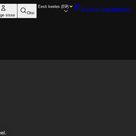
Broneeri laud
Helsinki
Otsi
ige sisse
el.