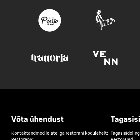
Võta ühendust
Tagasis
Kontaktandmed leiate iga restorani kodulehelt:
Tagasisideling
Restoranid
Restoranid