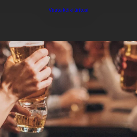
Vaata kõiki üritusi