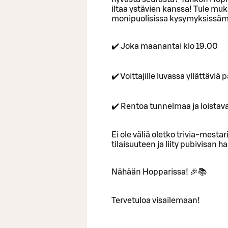
iltaa ystävien kanssa! Tule muka
monipuolisissa kysymyksissäm
✔️ Joka maanantai klo 19.00
✔️ Voittajille luvassa yllättävi
✔️ Rentoa tunnelmaa ja loistav
Ei ole väliä oletko trivia-mestari
tilaisuuteen ja liity pubivisan
Nähään Hopparissa! 🎉📚
Tervetuloa visailemaan!