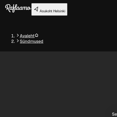
Liigu peamise sisu juurde
Asukoht
Helsinki
Avaleht
Sündmused
Tagasi
Se