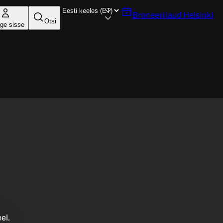
Broneeri laud
Helsinki
Otsi
ige sisse
el.