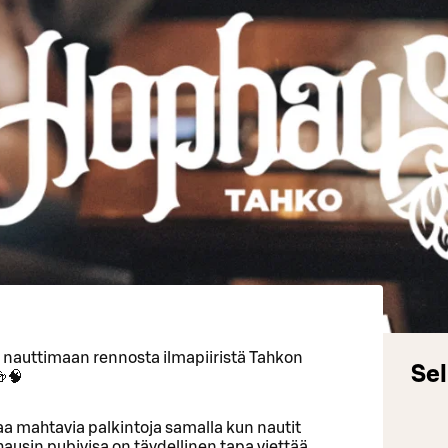
a nauttimaan rennosta ilmapiiristä Tahkon
Sel
🍻🧠
ttaa mahtavia palkintoja samalla kun nautit
usin pubivisa on täydellinen tapa viettää