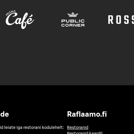
ide
Raflaamo.fi
id leiate iga restorani kodulehelt:
Restoranid
Restoranid kaardil