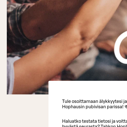
Tule osoittamaan älykkyytesi j
Hophausin pubivisan parissa! 
Haluatko testata tietosi ja voi
hyvästä seurasta? Tahkon Hopha