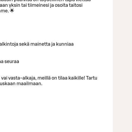
an yksin tai tiimeinesi ja osoita taitosi
me. 🌟
ä palkintoja sekä mainetta ja kunniaa
aa seuraa
 vai vasta-alkaja, meillä on tilaa kaikille! Tartu
 hauskaan maailmaan.