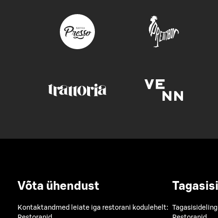
Võta ühendust
Tagasis
Kontaktandmed leiate iga restorani kodulehelt:
Tagasisideling
Restoranid
Restoranid