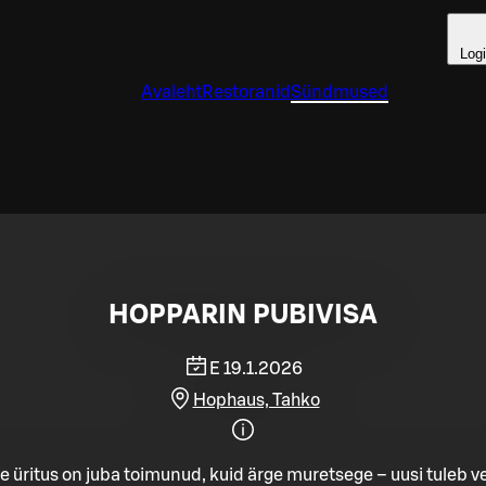
Log
Avaleht
Restoranid
Sündmused
HOPPARIN PUBIVISA
E 19.1.2026
Hophaus, Tahko
e üritus on juba toimunud, kuid ärge muretsege – uusi tuleb ve