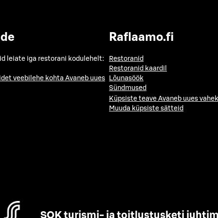
ide
Raflaamo.fi
id leiate iga restorani kodulehelt:
Restoranid
Restoranid kaardil
idet veebilehe kohta
Avaneb uues
Lõunasöök
Sündmused
Küpsiste teave
Avaneb uues vahek
Muuda küpsiste sätteid
SOK turismi- ja toitlustusketi juhti