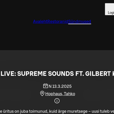
Log
Avaleht
Restoranid
Sündmused
LIVE: SUPREME SOUNDS FT. GILBERT 
N 13.3.2025
Hophaus, Tahko
e üritus on juba toimunud, kuid ärge muretsege – uusi tuleb ve