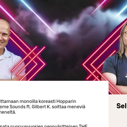
ittamaan monoilla koreasti Hopparin
Sel
eme Sounds ft. Gilbert K. soittaa meneviä
meneltä.
 napata nuoruusvuosien neonväritteinen THE