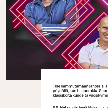
Tule sammutamaan janosi ja la
pöydällä, kun bileporukka Supr
klassikoita kuudelta vuosikym
P.S. Nyt on siis hyvä tilaisuus