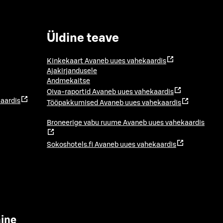
Üldine teave
Kinkekaart
Avaneb uues vahekaardis
Ajakirjandusele
Andmekaitse
Oiva-raportid
Avaneb uues vahekaardis
aardis
Tööpakkumised
Avaneb uues vahekaardis
Broneerige vabu ruume
Avaneb uues vahekaardis
Sokoshotels.fi
Avaneb uues vahekaardis
mine