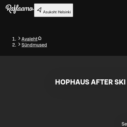
Liigu peamise sisu juurde
Asukoht
Helsinki
Avaleht
Sündmused
Tagasi
HOPHAUS AFTER SKI 
Se