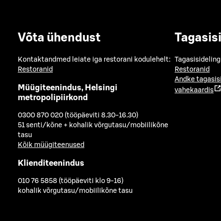
Võta ühendust
Tagasis
Kontaktandmed leiate iga restorani kodulehelt:
Tagasisideling
Restoranid
Restoranid
Andke tagasis
Müügiteenindus, Helsingi
vahekaardis
metropolipiirkond
0300 870 020 (tööpäeviti 8.30-16.30)
51 senti/kõne + kohalik võrgutasu/mobiilikõne
tasu
Kõik müügiteenused
Klienditeenindus
010 76 5858 (tööpäeviti klo 9-16)
kohalik võrgutasu/mobiilikõne tasu