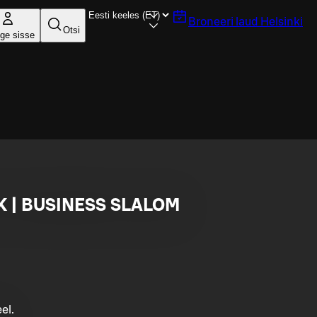
Broneeri laud
Helsinki
Otsi
ige sisse
K | BUSINESS SLALOM
el.