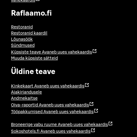
vahekaardis
Raflaamo.fi
Restoranid
Restoranid kaardil
Lõunasöök
Sündmused
Küpsiste teave
Avaneb uues vahekaardis
Muuda küpsiste sätteid
Üldine teave
Kinkekaart
Avaneb uues vahekaardis
Ajakirjandusele
Andmekaitse
Oiva-raportid
Avaneb uues vahekaardis
Tööpakkumised
Avaneb uues vahekaardis
Broneerige vabu ruume
Avaneb uues vahekaardis
Sokoshotels.fi
Avaneb uues vahekaardis