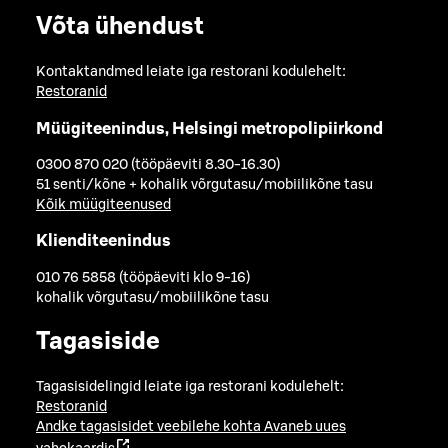
Võta ühendust
Kontaktandmed leiate iga restorani kodulehelt:
Restoranid
Müügiteenindus, Helsingi metropolipiirkond
0300 870 020 (tööpäeviti 8.30-16.30)
51 senti/kõne + kohalik võrgutasu/mobiilikõne tasu
Kõik müügiteenused
Klienditeenindus
010 76 5858 (tööpäeviti klo 9-16)
kohalik võrgutasu/mobiilikõne tasu
Tagasiside
Tagasisidelingid leiate iga restorani kodulehelt:
Restoranid
Andke tagasisidet veebilehe kohta
Avaneb uues