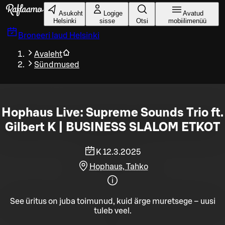
Liigu peamise sisu juurde
Asukoht
Logige
Avatud
Helsinki
sisse
Otsi
mobiilimenüü
Broneeri laud
Helsinki
Avaleht
Sündmused
Hophaus Live: Supreme Sounds Trio ft.
Gilbert K | BUSINESS SLALOM ETKOT
K 12.3.2025
Hophaus, Tahko
See üritus on juba toimunud, kuid ärge muretsege – uusi
tuleb veel.