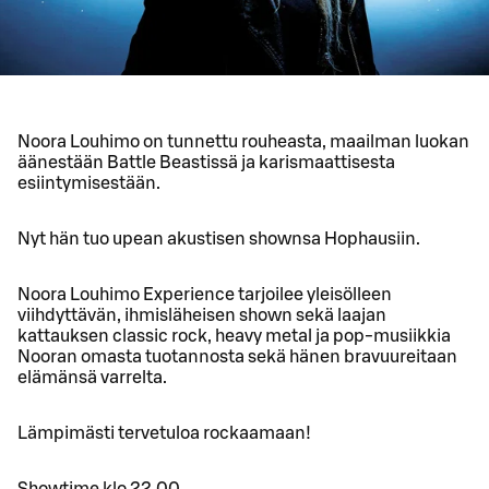
Noora Louhimo on tunnettu rouheasta, maailman luokan
äänestään Battle Beastissä ja karismaattisesta
esiintymisestään.
Nyt hän tuo upean akustisen shownsa Hophausiin.
Noora Louhimo Experience tarjoilee yleisölleen
viihdyttävän, ihmisläheisen shown sekä laajan
kattauksen classic rock, heavy metal ja pop-musiikkia
Nooran omasta tuotannosta sekä hänen bravuureitaan
elämänsä varrelta.
Lämpimästi tervetuloa rockaamaan!
Showtime klo 22.00