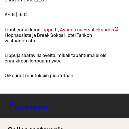
K-18 | 15 €
Liput ennakkoon
Lippu.fi,
Avaneb uues vahekaardis
Hophausista ja Break Sokos Hotel Tahkon
vastaanotosta.
Lippuja saatavilla ovelta, mikäli tapahtuma ei ole
ennakkoon loppuunmyyty.
Oikeudet muutoksiin pidätetään.
Lippukauppaan