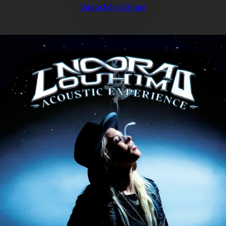
Vaata kõiki üritusi