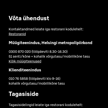
Võta ühendust
Kontaktandmed leiate iga restorani kodulehelt:
Restoranid
Müügiteenindus, Helsingi metropolipiirkond
0300 870 020 (tööpäeviti 8.30-16.30)
51 senti/kõne + kohalik võrgutasu/mobiilikõne tasu
Kõik müügiteenused
Klienditeenindus
010 76 5858 (tööpäeviti klo 9-16)
kohalik võrgutasu/mobiilikõne tasu
Tagasiside
Tagasisidelingid leiate iga restorani kodulehelt: