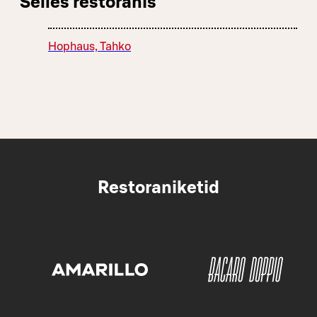
Selles restoranis
Hophaus, Tahko
Restoraniketid