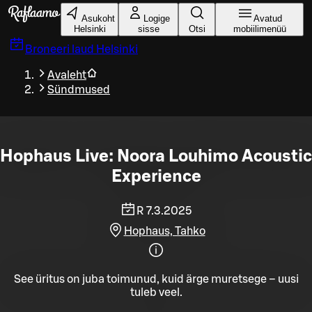
Liigu peamise sisu juurde
Asukoht
Logige
Avatud
Helsinki
sisse
Otsi
mobiilimenüü
Broneeri laud
Helsinki
Avaleht
Sündmused
Hophaus Live: Noora Louhimo Acoustic
Experience
R 7.3.2025
Hophaus, Tahko
See üritus on juba toimunud, kuid ärge muretsege – uusi
tuleb veel.