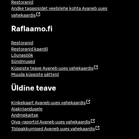
Restoranid
Andke tagasisidet veebilehe kohta
Avaneb uues
vahekaardis
Raflaamo.fi
Restoranid
Restoranid kaardil
Lõunasöök
Sündmused
Küpsiste teave
Avaneb uues vahekaardis
Muuda küpsiste sätteid
Üldine teave
Kinkekaart
Avaneb uues vahekaardis
Ajakirjandusele
Andmekaitse
Oiva-raportid
Avaneb uues vahekaardis
Tööpakkumised
Avaneb uues vahekaardis