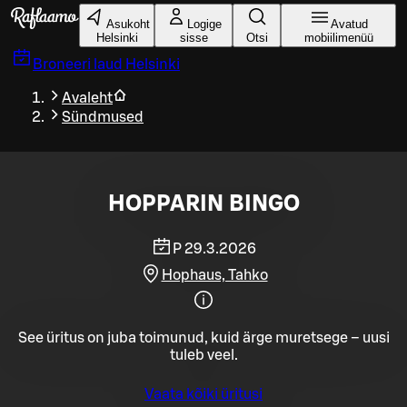
Liigu peamise sisu juurde
Asukoht
Logige
Avatud
Helsinki
sisse
Otsi
mobiilimenüü
Broneeri laud
Helsinki
Avaleht
Sündmused
HOPPARIN BINGO
P 29.3.2026
Hophaus, Tahko
See üritus on juba toimunud, kuid ärge muretsege – uusi
tuleb veel.
Vaata kõiki üritusi