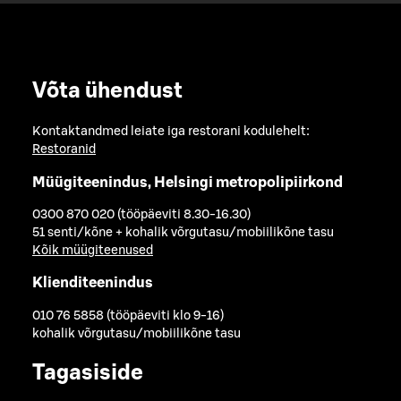
Võta ühendust
Kontaktandmed leiate iga restorani kodulehelt:
Restoranid
Müügiteenindus, Helsingi metropolipiirkond
0300 870 020 (tööpäeviti 8.30-16.30)
51 senti/kõne + kohalik võrgutasu/mobiilikõne tasu
Kõik müügiteenused
Klienditeenindus
010 76 5858 (tööpäeviti klo 9-16)
kohalik võrgutasu/mobiilikõne tasu
Tagasiside