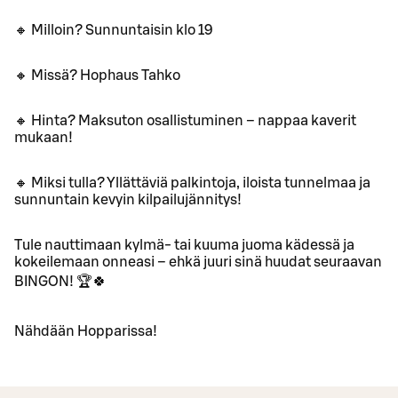
🔸 Milloin? Sunnuntaisin klo 19
🔸 Missä? Hophaus Tahko
🔸 Hinta? Maksuton osallistuminen – nappaa kaverit
mukaan!
🔸 Miksi tulla? Yllättäviä palkintoja, iloista tunnelmaa ja
sunnuntain kevyin kilpailujännitys!
Tule nauttimaan kylmä- tai kuuma juoma kädessä ja
kokeilemaan onneasi – ehkä juuri sinä huudat seuraavan
BINGON! 🏆🍀
Nähdään Hopparissa!