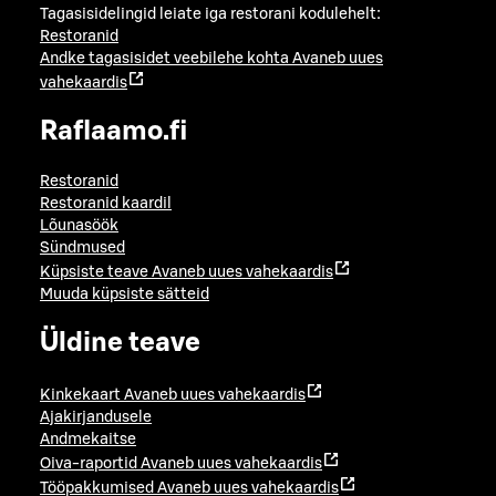
Tagasisidelingid leiate iga restorani kodulehelt:
Restoranid
Andke tagasisidet veebilehe kohta
Avaneb uues
vahekaardis
Raflaamo.fi
Restoranid
Restoranid kaardil
Lõunasöök
Sündmused
Küpsiste teave
Avaneb uues vahekaardis
Muuda küpsiste sätteid
Üldine teave
Kinkekaart
Avaneb uues vahekaardis
Ajakirjandusele
Andmekaitse
Oiva-raportid
Avaneb uues vahekaardis
Tööpakkumised
Avaneb uues vahekaardis