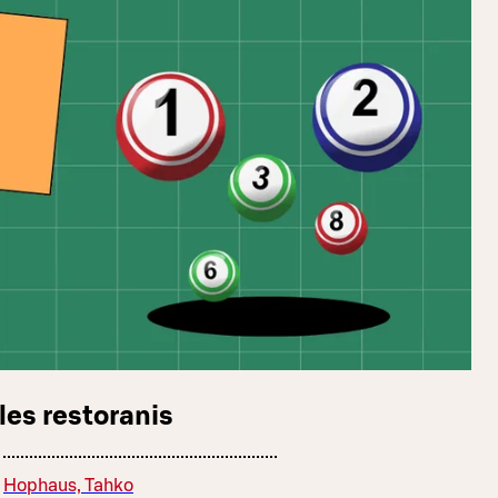
les restoranis
Hophaus, Tahko