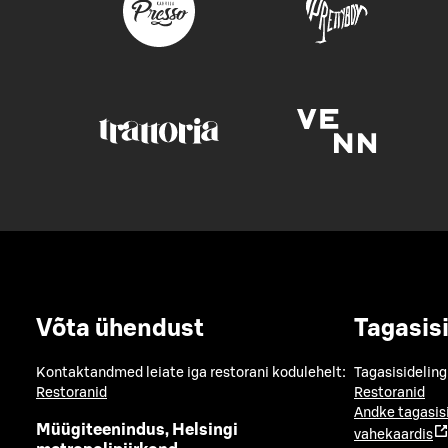
Võta ühendust
Tagasis
Kontaktandmed leiate iga restorani kodulehelt:
Tagasisideling
Restoranid
Restoranid
Andke tagasis
Müügiteenindus, Helsingi
vahekaardis