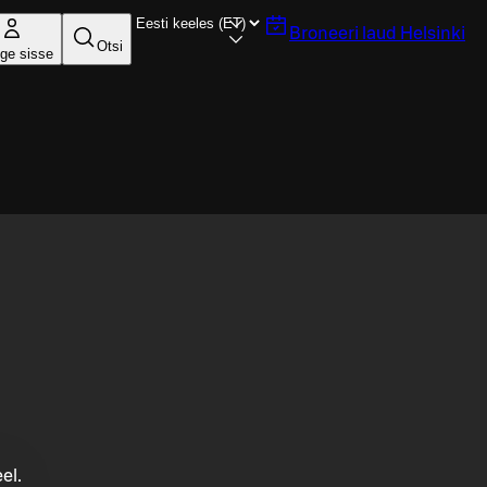
Broneeri laud
Helsinki
Otsi
ige sisse
el.