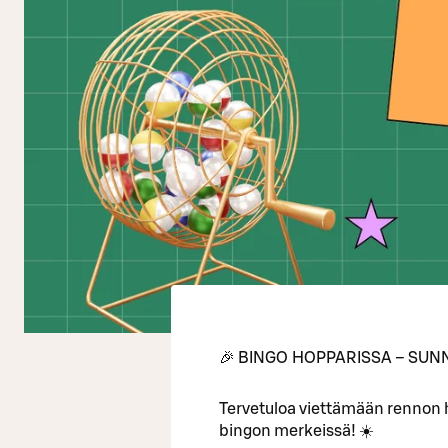
🎉 BINGO HOPPARISSA – SUNN
Tervetuloa viettämään rennon
bingon merkeissä! ☀️