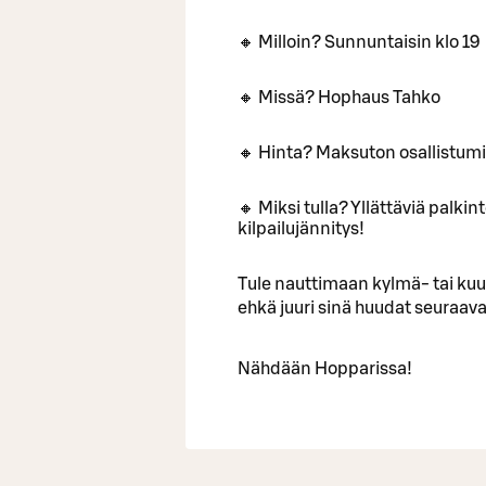
🔸 Milloin? Sunnuntaisin klo 19
🔸 Missä? Hophaus Tahko
🔸 Hinta? Maksuton osallistum
🔸 Miksi tulla? Yllättäviä palki
kilpailujännitys!
Tule nauttimaan kylmä- tai ku
ehkä juuri sinä huudat seuraa
Nähdään Hopparissa!