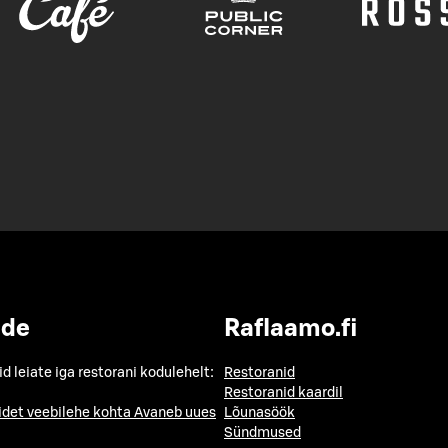
ide
Raflaamo.fi
id leiate iga restorani kodulehelt:
Restoranid
Restoranid kaardil
idet veebilehe kohta
Avaneb uues
Lõunasöök
Sündmused