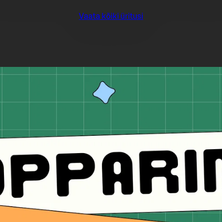
Vaata kõiki üritusi