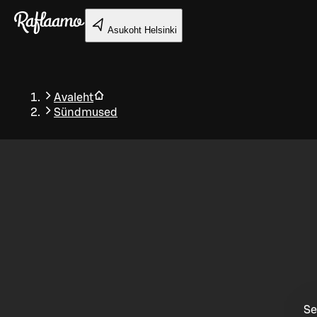
Liigu peamise sisu juurde
Asukoht
Helsinki
Avaleht
Sündmused
Tagasi
Se