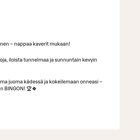
inen – nappaa kaverit mukaan!
ntoja, iloista tunnelmaa ja sunnuntain kevyin
uma juoma kädessä ja kokeilemaan onneasi –
van BINGON! 🏆🍀