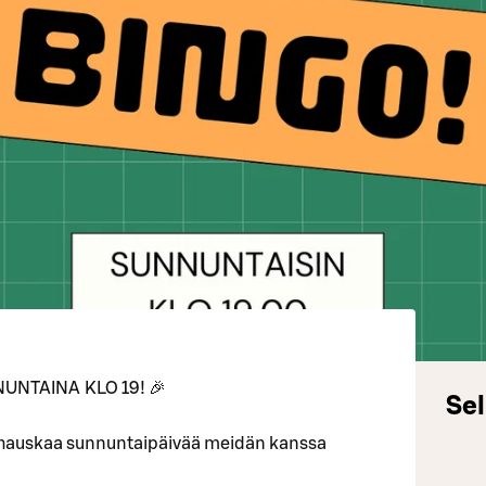
UNTAINA KLO 19! 🎉
Sel
 hauskaa sunnuntaipäivää meidän kanssa