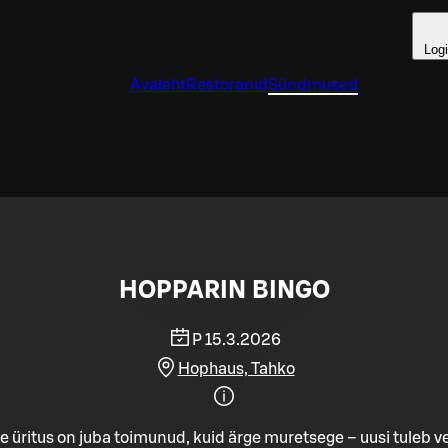
Log
Avaleht
Restoranid
Sündmused
HOPPARIN BINGO
P 15.3.2026
Hophaus, Tahko
e üritus on juba toimunud, kuid ärge muretsege – uusi tuleb ve