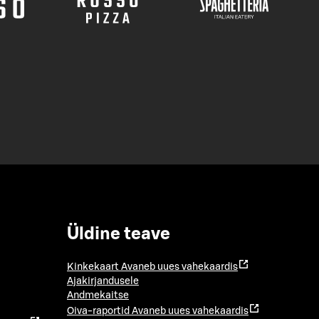
Üldine teave
Kinkekaart
Avaneb uues vahekaardis
Ajakirjandusele
Andmekaitse
Oiva-raportid
Avaneb uues vahekaardis